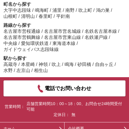
町名から探す
大字中志段味
/
鳴海町
/
浦里
/
南野
/
吹上町
/
鴻の巣
/
山根町
/
清明山
/
春里町
/
平針南
路線から探す
名古屋市営桜通線
/
名古屋市営名城線
/
名鉄名古屋本線
/
名古屋市営鶴舞線
/
名古屋市営東山線
/
名鉄瀬戸線
/
中央線
/
愛知環状鉄道
/
東海道本線
/
ガイドウェイバス志段味線
駅から探す
高蔵寺
/
本星崎
/
神領
/
吹上
/
鳴海
/
砂田橋
/
自由ヶ丘
/
水野
/
左京山
/
相生山
電話でお問い合わせ
店舗営業時間10：00～18：00、お問合せ24時間受付
営業時間：
可能
定休日：
無
ホーム
会社概要