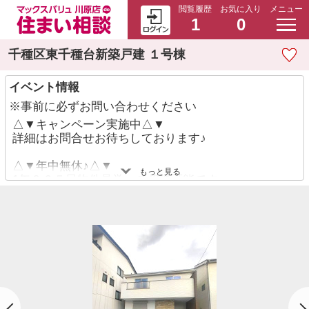
閲覧履歴
お気に入り
メニュー
1
0
千種区東千種台新築戸建 １号棟
イベント情報
※事前に必ずお問い合わせください
△▼キャンペーン実施中△▼
詳細はお問合せお待ちしております♪
△▼年中無休♪△▼
もっと見る
1年３６５日物件見学、ご相談可能です。
■無料FP相談会開催中■
当社提携のファイナンシャルプランナーに住宅ロー
ンや家計の事を無料で相談できます。
※要予約
◆住宅ローン返済例◆
※中京銀行、提携ローン、35年返済、変動金利、ボ
ーナス払いなしとする