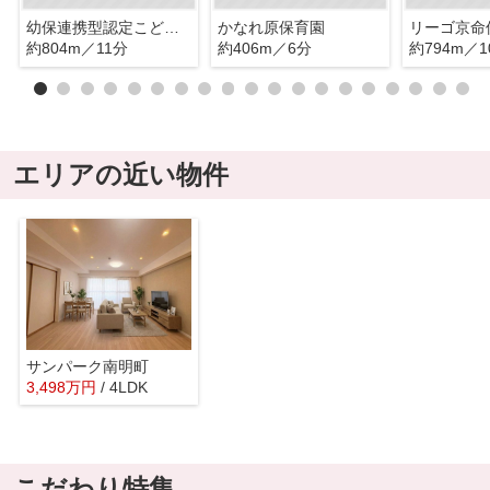
幼保連携型認定こども園しらほ宮根台保育園
かなれ原保育園
リーゴ京命
約804m／11分
約406m／6分
約794m／1
エリアの近い物件
サンパーク南明町
3,498
万
円
/ 4LDK
こだわり特集