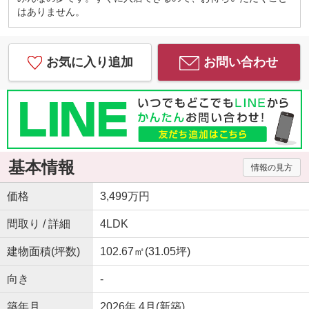
金利0.5％ 月々約１４万３千円
はありません。
金利１％ 月々約１５万６千円
(9)借入額6000万円
金利0.5％ 月々約１５万６千円
金利１％ 月々約１７万円
お気に入り追加
お問い合わせ
(10)借入額6500万円
金利0.5％ 月々約１６万９千円
金利１％ 月々約１８万４千円
(11)借入額7000万円
金利0.5％ 月々約１８万２千円
金利１％ 月々約１９万８千円
(13)借入額7500万円
基本情報
金利0.5％ 月々約１９万５千円
情報の見方
金利１％ 月々約２１万２千円
価格
3,499万円
借入額上限8000万円とする。
間取り / 詳細
4LDK
建物面積(坪数)
102.67㎡(31.05坪)
向き
-
築年月
2026年 4月(新築)