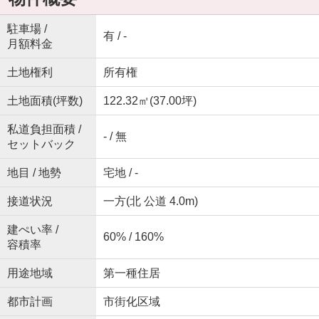
駐車場 /
有 / -
月額料金
土地権利
所有権
土地面積(坪数)
122.32㎡(37.00坪)
私道負担面積 /
- / 無
セットバック
地目 / 地勢
宅地 / -
接道状況
一方(北 公道 4.0m)
建ぺい率 /
60% / 160%
容積率
用途地域
第一種住居
都市計画
市街化区域