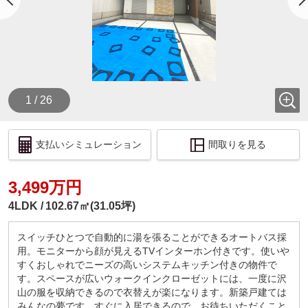
(1)借入額2000万円
金利0.5％ 月々約５万２千円
金利１％ 月々約5万7千円
(2)借入額2500万円
金利0.5％ 月々約６万５千円
金利１％ 月々約７万１千円
(3)借入額3000万円
1 / 26
金利0.5％ 月々約７万８千円
金利１％ 月々約８万５千円
(4)借入額3500万円
支払いシミュレーション
間取りを見る
金利0.5％ 月々約９万１千円
金利１％ 月々約９万９千円
(5)借入額4000万円
3,499万円
金利0.5％ 月々約１０万４千円
金利１％ 月々約１１万３千円
4LDK
102.67㎡(31.05坪)
(6)借入額4500万円
金利0.5％ 月々約１１万７千円
スイッチひとつで自動的に湯を張ることができるオートバス採
金利１％ 月々約１２万８千円
用。モニターから顔が見えるTVインターホン付きです。使いや
(7)借入額5000万円
すくおしゃれでニーズの高いシステムキッチン付きの物件で
金利0.5％ 月々約１３万円
す。スペースが広いウォークインクローゼットには、一度に沢
金利１％ 月々約１４万２千円
山の服を収納できるので衣替えが楽になります。新築戸建ては
(8)借入額5500万円
みんなの夢です。すぐに入居できるので、お待ちいただくこと