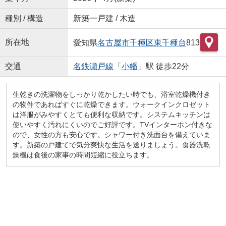
種別 / 構造
新築一戸建 / 木造
所在地
愛知県
名古屋市千種区
東千種台
813
交通
名鉄瀬戸線
「
小幡
」駅 徒歩22分
生乾きの洗濯物をしっかり乾かしたい時でも、浴室乾燥機付き
の物件であればすぐに乾燥できます。ウォークインクロゼット
は洋服がみやすくとても便利な収納です。システムキッチンは
使いやすく汚れにくいのでご好評です。TVインターホン付きな
ので、女性の方も安心です。シャワー付き洗面台を備えていま
す。新築の戸建てで気分爽快な生活を送りましょう。食器洗乾
燥機は食後の家事の時間短縮に役立ちます。