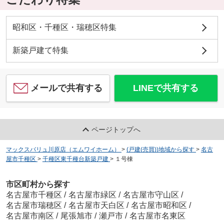
昭和区・千種区・瑞穂区特集
新築戸建て特集
メールで共有する
LINEで共有する
ページトップへ
マックスバリュ川原店（エムワイホーム）
>
(戸建(売買))地域から探す
>
名古
屋市千種区
>
千種区東千種台新築戸建
>
１号棟
市区町村から探す
名古屋市千種区
/
名古屋市緑区
/
名古屋市守山区
/
名古屋市瑞穂区
/
名古屋市天白区
/
名古屋市昭和区
/
名古屋市南区
/
尾張旭市
/
瀬戸市
/
名古屋市名東区