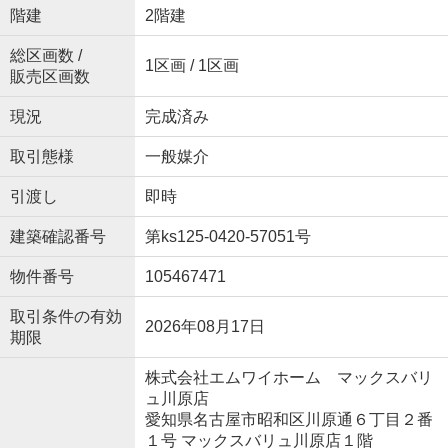
階建
2階建
総区画数 /
1区画 / 1区画
販売区画数
現況
完成済み
取引態様
一般媒介
引渡し
即時
建築確認番号
第ks125-0420-57051号
物件番号
105467471
取引条件の有効
2026年08月17日
期限
株式会社エムワイホーム マックスバリ
ュ川原店
愛知県名古屋市昭和区川原通６丁目２番
１号 マックスバリュ川原店１階