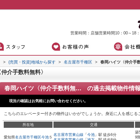
営業時間：店舗営業時間10：00～18
）
>
(売買・投資)地域から探す
>
名古屋市千種区
>
春岡ハイツ〈仲介手
〈仲介手数料無料〉
春岡ハイツ〈仲介手数料無料〉
の過去掲載物件情
現況の確認はお気軽にお問い合わせください。
こちらのエレベーター付きの物件はいかがでしょうか。身近に人を感じる
所在地
交通
築
名古屋市営東山線
「
今池
」駅 徒歩6分
愛知県
名古屋市千種区
今池
５
9
名古屋市営東山線
「
池下
」駅 徒歩8分