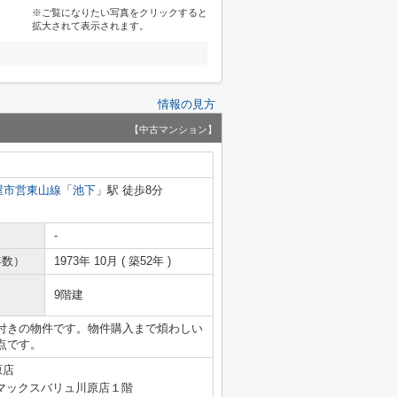
※ご覧になりたい写真をクリックすると
拡大されて表示されます。
情報の見方
【中古マンション】
屋市営東山線
「
池下
」駅 徒歩8分
-
年数）
1973年 10月 ( 築52年 )
9階建
付きの物件です。物件購入まで煩わしい
点です。
原店
マックスバリュ川原店１階