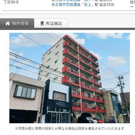
丁目30-9
鉄
名古屋市営桜通線
「
吹上
」駅 徒歩15分
ー
物件情報
周辺施設
※写真や図と実際の現状とが異なる場合は現状を優先させていただきます