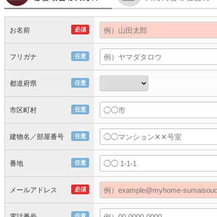
お名前
必須
フリガナ
任意
都道府県
任意
市区町村
任意
建物名／部屋番号
任意
番地
任意
メールアドレス
必須
電話番号
任意