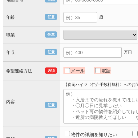
年齢
任意
歳
職業
任意
年収
任意
万円
メール
電話
希望連絡方法
必須
【春岡ハイツ〈仲介手数料無料〉へのお
内容
任意
物件の詳細を知りたい