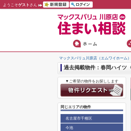
ようこそ
ゲスト
さん
マックスバリュ川原店（エムワイホーム
過去掲載物件：春岡ハイツ
▼ご希望の物件をお探しします
同じエリアの物件
名古屋市千種区
今池