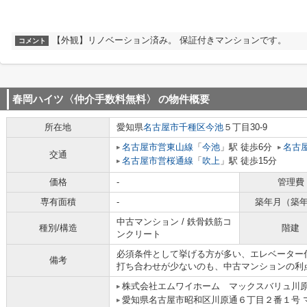
【外観】リノベーション済み。 保証付きマンションです。
コメント
春岡ハイツ〈仲介手数料無料〉
の物件概要
所在地
愛知県
名古屋市千種区
今池
５丁目30-9
名古屋市営東山線
「
今池
」駅 徒歩6分
名古
交通
名古屋市営桜通線
「
吹上
」駅 徒歩15分
価格
-
管理費
専有面積
-
築年月（築
中古マンション / 鉄骨鉄筋コ
種別/構造
階建
ンクリート
必須条件として挙げる方が多い、エレベーター
備考
打ち合わせが少ないのも、中古マンションの利
株式会社エムワイホーム マックスバリュ川
愛知県名古屋市昭和区川原通６丁目２番１号 