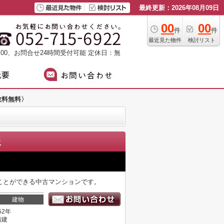
最終更新：2026年08月09日
00
00
件
件
最近見た物件
検討リスト
：00、お問合せ24時間受付可能
定休日：無
数料無料〉
報
ことができる中古マンションです。
建物
52年
階建