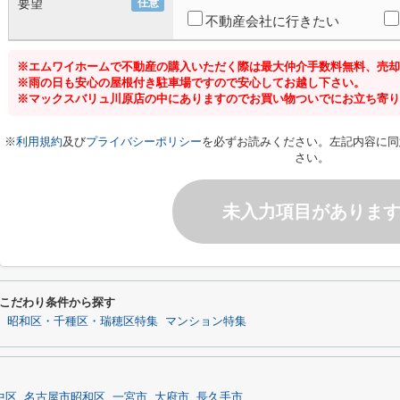
要望
任意
不動産会社に行きたい
※エムワイホームで不動産の購入いただく際は最大仲介手数料無料、売却
※雨の日も安心の屋根付き駐車場ですので安心してお越し下さい。
※マックスバリュ川原店の中にありますのでお買い物ついでにお立ち寄り
※
利用規約
及び
プライバシーポリシー
を必ずお読みください。左記内容に同
さい。
未入力項目がありま
こだわり条件から探す
昭和区・千種区・瑞穂区特集
マンション特集
中区
名古屋市昭和区
一宮市
大府市
長久手市