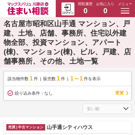
閲覧履歴
お気に入り
メニュー
0
0
名古屋市昭和区山手通 マンション、戸
建、土地、店舗、事務所、住宅以外建
物全部、投資マンション、アパート
(棟)、マンション(棟)、ビル、戸建、店
舗事務所、その他、土地一覧
1
1
1～1
該当物件数
件
販売数
件
件を表示
変更
絞り込み条件：
なし
山手通シティハウス
売買 | 中古マンション