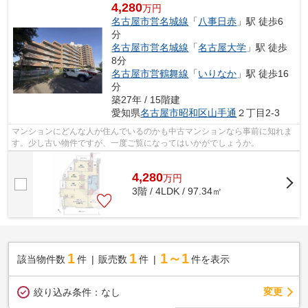
4,280
万円
名古屋市営名城線
「
八事日赤
」駅 徒歩6
分
名古屋市営名城線
「
名古屋大学
」駅 徒歩
8分
名古屋市営鶴舞線
「
いりなか
」駅 徒歩16
分
築27年 / 15階建
愛知県
名古屋市昭和区
山手通
２丁目2-3
マンションにどんな人が住んでいるのかも中古マンションなら事前に知れま
す。少し古い物件ですが、一度ご覧になってはいかがでしょうか。
4,280
万
円
3階 / 4LDK / 97.34㎡
1
1
1～1
該当物件数
件
販売数
件
件を表示
変更
絞り込み条件：
なし