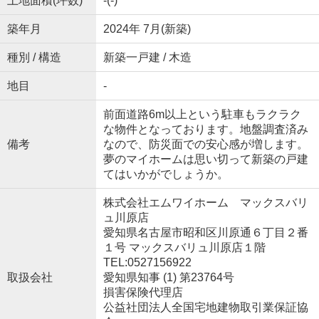
土地面積(坪数)
-(-)
築年月
2024年 7月(新築)
種別 / 構造
新築一戸建 / 木造
地目
-
前面道路6m以上という駐車もラクラク
な物件となっております。地盤調査済み
備考
なので、防災面での安心感が増します。
夢のマイホームは思い切って新築の戸建
てはいかがでしょうか。
株式会社エムワイホーム マックスバリ
ュ川原店
愛知県名古屋市昭和区川原通６丁目２番
１号 マックスバリュ川原店１階
TEL:0527156922
取扱会社
愛知県知事 (1) 第23764号
損害保険代理店
公益社団法人全国宅地建物取引業保証協