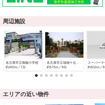
周辺施設
名古屋市立御劔小学校
名古屋市立瑞穂ケ丘中学校
約492m／7分
約575m／8分
約632m／
エリアの近い物件