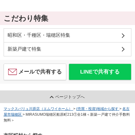
こだわり特集
昭和区・千種区・瑞穂区特集
新築戸建て特集
メールで共有する
LINEで共有する
ページトップへ
マックスバリュ川原店（エムワイホーム）
>
(売買・投資)地域から探す
>
名古
屋市瑞穂区
>
MIRASUMO瑞穂区船原町213①全1棟＜新築一戸建て仲介手数料
無料＞