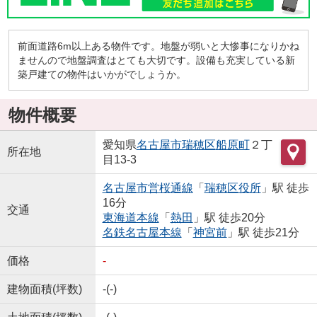
前面道路6m以上ある物件です。地盤が弱いと大惨事になりかね
ませんので地盤調査はとても大切です。設備も充実している新
築戸建ての物件はいかがでしょうか。
物件概要
愛知県
名古屋市瑞穂区
船原町
２丁
所在地
目13-3
名古屋市営桜通線
「
瑞穂区役所
」駅 徒歩
16分
交通
東海道本線
「
熱田
」駅 徒歩20分
名鉄名古屋本線
「
神宮前
」駅 徒歩21分
価格
-
建物面積(坪数)
-(-)