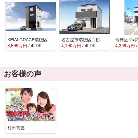
KEIAI GRACE瑞穂区中根町1期
名古屋市瑞穂区白砂町３丁目53-2新築戸建て
瑞穂区平郷
3,599
万
円
/ 4LDK
4,190
万
円
/ 4LDK
4,399
万
円
お客様の声
村田真義