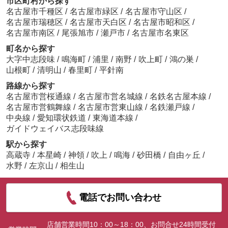
市区町村から探す
名古屋市千種区
/
名古屋市緑区
/
名古屋市守山区
/
名古屋市瑞穂区
/
名古屋市天白区
/
名古屋市昭和区
/
名古屋市南区
/
尾張旭市
/
瀬戸市
/
名古屋市名東区
町名から探す
大字中志段味
/
鳴海町
/
浦里
/
南野
/
吹上町
/
鴻の巣
/
山根町
/
清明山
/
春里町
/
平針南
路線から探す
名古屋市営桜通線
/
名古屋市営名城線
/
名鉄名古屋本線
/
名古屋市営鶴舞線
/
名古屋市営東山線
/
名鉄瀬戸線
/
中央線
/
愛知環状鉄道
/
東海道本線
/
ガイドウェイバス志段味線
駅から探す
高蔵寺
/
本星崎
/
神領
/
吹上
/
鳴海
/
砂田橋
/
自由ヶ丘
/
水野
/
左京山
/
相生山
電話でお問い合わせ
店舗営業時間10：00～18：00、お問合せ24時間受付