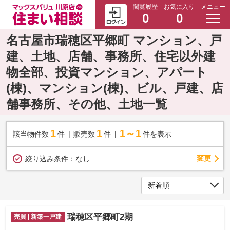
閲覧履歴
お気に入り
メニュー
0
0
名古屋市瑞穂区平郷町 マンション、戸
建、土地、店舗、事務所、住宅以外建
物全部、投資マンション、アパート
(棟)、マンション(棟)、ビル、戸建、店
舗事務所、その他、土地一覧
1
1
1～1
該当物件数
件
販売数
件
件を表示
変更
絞り込み条件：
なし
瑞穂区平郷町2期
売買 | 新築一戸建