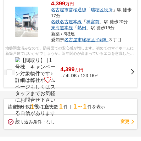
4,399
万円
名古屋市営桜通線
「
瑞穂区役所
」駅 徒歩
17分
名鉄名古屋本線
「
神宮前
」駅 徒歩20分
東海道本線
「
熱田
」駅 徒歩19分
新築 / 3階建
愛知県
名古屋市瑞穂区
平郷町
３丁目
地盤調査済みなので、防災面での安心感が増します。初めてのマイホームに
新築戸建てはいかがでしょうか。近年関心が高まっているエコを意識した省
エネ対策がなされています。前面道路6...
4,399
万
円
- / 4LDK / 123.16㎡
1
1
1～1
該当物件数
件
販売数
件
件を表示
変更
絞り込み条件：
なし