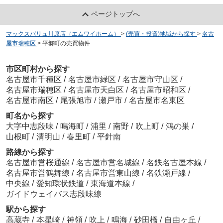
ページトップへ
マックスバリュ川原店（エムワイホーム）
>
(売買・投資)地域から探す
>
名古
屋市瑞穂区
>
平郷町の売買物件
市区町村から探す
名古屋市千種区
/
名古屋市緑区
/
名古屋市守山区
/
名古屋市瑞穂区
/
名古屋市天白区
/
名古屋市昭和区
/
名古屋市南区
/
尾張旭市
/
瀬戸市
/
名古屋市名東区
町名から探す
大字中志段味
/
鳴海町
/
浦里
/
南野
/
吹上町
/
鴻の巣
/
山根町
/
清明山
/
春里町
/
平針南
路線から探す
名古屋市営桜通線
/
名古屋市営名城線
/
名鉄名古屋本線
/
名古屋市営鶴舞線
/
名古屋市営東山線
/
名鉄瀬戸線
/
中央線
/
愛知環状鉄道
/
東海道本線
/
ガイドウェイバス志段味線
駅から探す
高蔵寺
/
本星崎
/
神領
/
吹上
/
鳴海
/
砂田橋
/
自由ヶ丘
/