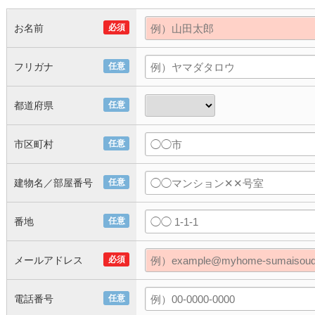
お名前
必須
フリガナ
任意
都道府県
任意
市区町村
任意
建物名／部屋番号
任意
番地
任意
メールアドレス
必須
電話番号
任意