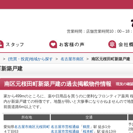
営業時間：店舗営業時間10：00～18
）
>
(売買・投資)地域から探す
>
名古屋市南区
>
南区元桜田町新築戸建
町新築戸建
南区元桜田町新築戸建
の過去掲載物件情報
現況の確
家から499mのところに、薬や日用品を買うのに便利なフロンティア薬局
内が新築戸建ての特徴です。地盤が弱いと大惨事になりかねませんので地
前面道路6m以上です。
所在地
交通
予
愛知県
名古屋市南区
元桜田町
名古屋市営桜通線
「
鶴里
」駅 徒歩1分
2
４丁目63
名古屋市営桜通線
「
桜本町
」駅 徒歩13分