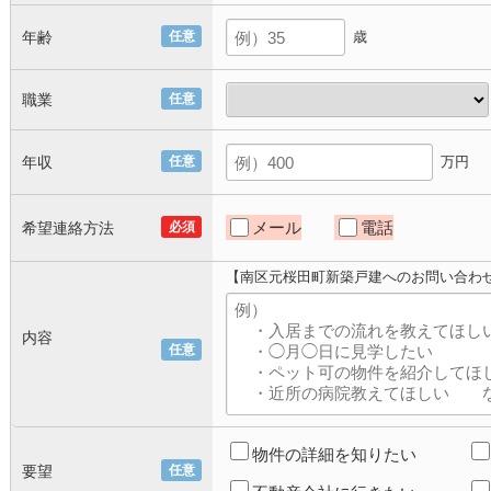
年齢
任意
歳
職業
任意
年収
任意
万円
メール
電話
希望連絡方法
必須
【南区元桜田町新築戸建へのお問い合わ
内容
任意
物件の詳細を知りたい
要望
任意