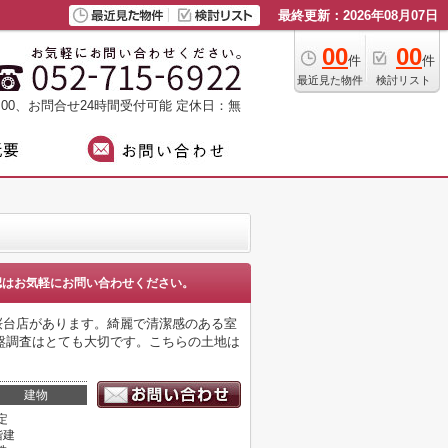
最終更新：2026年08月07日
00
00
件
件
最近見た物件
検討リスト
：00、お問合せ24時間受付可能
定休日：無
認はお気軽にお問い合わせください。
 桜台店があります。綺麗で清潔感のある室
盤調査はとても大切です。こちらの土地は
建物
定
階建