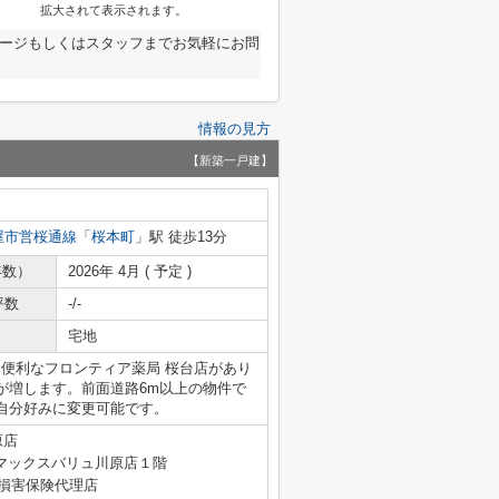
拡大されて表示されます。
ページもしくはスタッフまでお気軽にお問
情報の見方
【新築一戸建】
屋市営桜通線
「
桜本町
」駅 徒歩13分
年数）
2026年 4月 ( 予定 )
坪数
-/-
宅地
に便利なフロンティア薬局 桜台店があり
が増します。前面道路6m以上の物件で
自分好みに変更可能です。
原店
マックスバリュ川原店１階
4号 損害保険代理店