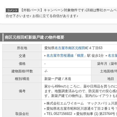
【外観パース】キャンペーン対象物件です♪詳細は弊社ホーム
コメント
合せ下さいませ♪ お役に立てる自信があります♪
南区元桜田町新築戸建
の物件概要
所在地
愛知県
名古屋市南区
元桜田町
４丁目63
名古屋市営桜通線
「
鶴里
」駅 徒歩1分
名古
交通
価格
-
築年月（築
建物面積/坪数
-/-
土地面積/
種別/構造
新築一戸建 / 木造
地目
家から499mのところに、薬や日用品を買うの
備考
ます。地盤調査済みなので、防災面での安心感
す。新築戸建ての物件は、室内のレイアウトも
株式会社エムワイホーム マックスバリュ川
愛知県名古屋市昭和区川原通６丁目２番１号 
取扱会社
TEL:0527156922
愛知県知事 (1) 第2376