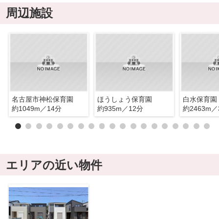
周辺施設
名古屋市神松保育園
ほうしょう保育園
白水保育園
約1049m／14分
約935m／12分
約2463m／
エリアの近い物件