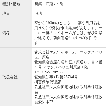
種別 / 構造
新築一戸建 / 木造
地目
宅地
家から193mのところに、薬や日用品を
買うのに便利な桐山薬局があります。一
備考
生に一度のマイホーム探しは、ぜひ新築
戸建てで。前面道路6m以上の物件で
す。
株式会社エムワイホーム マックスバリ
ュ川原店
愛知県名古屋市昭和区川原通６丁目２番
１号 マックスバリュ川原店１階
TEL:0527156922
取扱会社
愛知県知事 (1) 第23764号
損害保険代理店
公益社団法人全国宅地建物取引業保証協
会
公益社団法人全国宅地建物取引業保証協
会愛知本部