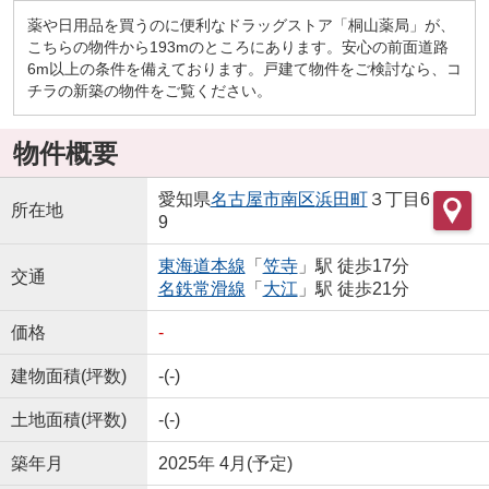
薬や日用品を買うのに便利なドラッグストア「桐山薬局」が、
こちらの物件から193mのところにあります。安心の前面道路
6m以上の条件を備えております。戸建て物件をご検討なら、コ
チラの新築の物件をご覧ください。
物件概要
愛知県
名古屋市南区
浜田町
３丁目6
所在地
9
東海道本線
「
笠寺
」駅 徒歩17分
交通
名鉄常滑線
「
大江
」駅 徒歩21分
価格
-
建物面積(坪数)
-(-)
土地面積(坪数)
-(-)
築年月
2025年 4月(予定)