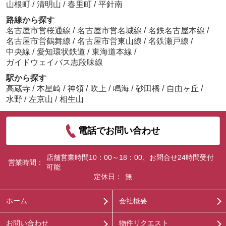
山根町
/
清明山
/
春里町
/
平針南
路線から探す
名古屋市営桜通線
/
名古屋市営名城線
/
名鉄名古屋本線
/
名古屋市営鶴舞線
/
名古屋市営東山線
/
名鉄瀬戸線
/
中央線
/
愛知環状鉄道
/
東海道本線
/
ガイドウェイバス志段味線
駅から探す
高蔵寺
/
本星崎
/
神領
/
吹上
/
鳴海
/
砂田橋
/
自由ヶ丘
/
水野
/
左京山
/
相生山
電話でお問い合わせ
店舗営業時間10：00～18：00、お問合せ24時間受付
営業時間：
可能
定休日：
無
ホーム
会社概要
お問い合わせ
物件リクエスト