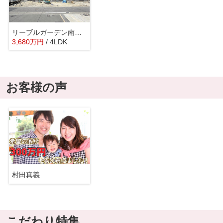
リーブルガーデン南野2丁目第3
3,680
万
円
/ 4LDK
お客様の声
村田真義
こだわり特集