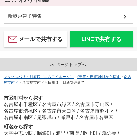
新築戸建て特集
メールで共有する
LINEで共有する
ページトップへ
マックスバリュ川原店（エムワイホーム）
>
(売買・投資)地域から探す
>
名古
屋市南区
>
名古屋市南区浜田町３丁目新築戸建て
市区町村から探す
名古屋市千種区
/
名古屋市緑区
/
名古屋市守山区
/
名古屋市瑞穂区
/
名古屋市天白区
/
名古屋市昭和区
/
名古屋市南区
/
尾張旭市
/
瀬戸市
/
名古屋市名東区
町名から探す
大字中志段味
/
鳴海町
/
浦里
/
南野
/
吹上町
/
鴻の巣
/