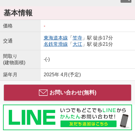
基本情報
価格
-
東海道本線
「
笠寺
」駅 徒歩17分
交通
名鉄常滑線
「
大江
」駅 徒歩21分
間取り
-(-)
(建物面積)
築年月
2025年 4月(予定)
お問い合わせ(無料)