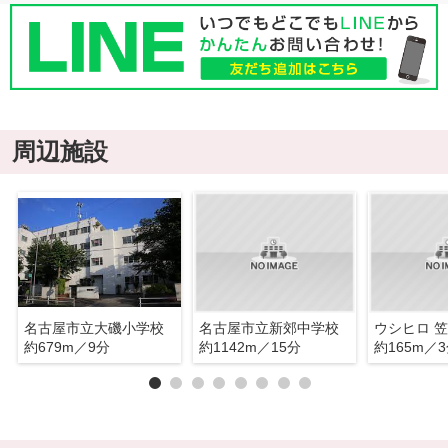
周辺施設
名古屋市立大磯小学校
名古屋市立新郊中学校
ウシヒロ 
約679m／9分
約1142m／15分
約165m／