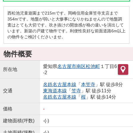
西松池児童遊園まで215mです。岡崎信用金庫笠寺支店まで
354mです。地盤が弱いと大惨事になりかねませんので地盤調
査はとても大切です。吹き抜けの開放感が格の違いを演出して
います。新築の戸建て物件です。利便性良好な前面道路6m以上
の物件をご検討くださいませ。
物件概要
愛知県
名古屋市南区
松池町
１丁目6
所在地
-2
名鉄名古屋本線
「
本笠寺
」駅 徒歩8分
交通
東海道本線
「
笠寺
」駅 徒歩11分
名鉄名古屋本線
「
桜
」駅 徒歩14分
価格
-
建物面積(坪数)
-(-)
土地面積(坪数)
-(-)