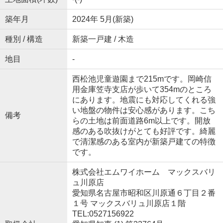
築年月
2024年 5月(新築)
種別 / 構造
新築一戸建 / 木造
地目
-
西松池児童遊園まで215mです。岡崎信
用金庫笠寺支店が歩いて354mのところ
にあります。地震にも対応してくれる強
い地盤の物件は安心感があります。こち
備考
らの土地は前面道路6m以上です。開放
感のある吹抜けがとても好評です。綺麗
で清潔感のある室内が新築戸建ての特徴
です。
株式会社エムワイホーム マックスバリ
ュ川原店
愛知県名古屋市昭和区川原通６丁目２番
１号 マックスバリュ川原店１階
TEL:0527156922