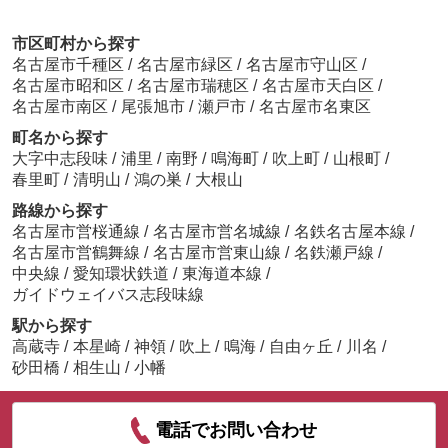
市区町村から探す
名古屋市千種区
/
名古屋市緑区
/
名古屋市守山区
/
名古屋市昭和区
/
名古屋市瑞穂区
/
名古屋市天白区
/
名古屋市南区
/
尾張旭市
/
瀬戸市
/
名古屋市名東区
町名から探す
大字中志段味
/
浦里
/
南野
/
鳴海町
/
吹上町
/
山根町
/
春里町
/
清明山
/
鴻の巣
/
大根山
路線から探す
名古屋市営桜通線
/
名古屋市営名城線
/
名鉄名古屋本線
/
名古屋市営鶴舞線
/
名古屋市営東山線
/
名鉄瀬戸線
/
中央線
/
愛知環状鉄道
/
東海道本線
/
ガイドウェイバス志段味線
駅から探す
高蔵寺
/
本星崎
/
神領
/
吹上
/
鳴海
/
自由ヶ丘
/
川名
/
砂田橋
/
相生山
/
小幡
電話でお問い合わせ