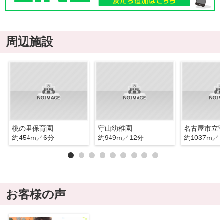
周辺施設
桃の里保育園
守山幼稚園
名古屋市立
約454m／6分
約949m／12分
約1037m／
お客様の声