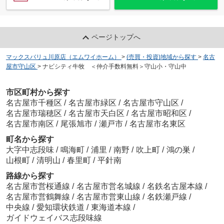
ページトップへ
マックスバリュ川原店（エムワイホーム）
>
(売買・投資)地域から探す
>
名古
屋市守山区
>
ナビシティ牛牧 ＜仲介手数料無料＞守山小・守山中
市区町村から探す
名古屋市千種区
/
名古屋市緑区
/
名古屋市守山区
/
名古屋市瑞穂区
/
名古屋市天白区
/
名古屋市昭和区
/
名古屋市南区
/
尾張旭市
/
瀬戸市
/
名古屋市名東区
町名から探す
大字中志段味
/
鳴海町
/
浦里
/
南野
/
吹上町
/
鴻の巣
/
山根町
/
清明山
/
春里町
/
平針南
路線から探す
名古屋市営桜通線
/
名古屋市営名城線
/
名鉄名古屋本線
/
名古屋市営鶴舞線
/
名古屋市営東山線
/
名鉄瀬戸線
/
中央線
/
愛知環状鉄道
/
東海道本線
/
ガイドウェイバス志段味線