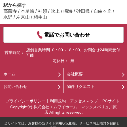
駅から探す
高蔵寺
/
本星崎
/
神領
/
吹上
/
鳴海
/
砂田橋
/
自由ヶ丘
/
水野
/
左京山
/
相生山
電話でお問い合わせ
店舗営業時間10：00～18：00、お問合せ24時間受付
営業時間：
可能
定休日：
無
ホーム
会社概要
お問い合わせ
物件リクエスト
プライバシーポリシー
利用規約
アクセスマップ
PCサイト
Copyright(c) 株式会社エムワイホーム マックスバリュ川原
店 All rights reserved.
当サイトでは、お客様の当サイト利用状況把握、サービス向上検討を目的と