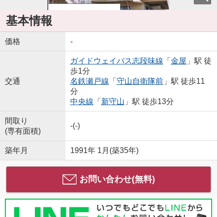
基本情報
価格
-
ガイドウェイバス志段味線
「
金屋
」駅 徒
歩1分
交通
名鉄瀬戸線
「
守山自衛隊前
」駅 徒歩11
分
中央線
「
新守山
」駅 徒歩13分
間取り
-(-)
(専有面積)
築年月
1991年 1月(築35年)
お問い合わせ(無料)