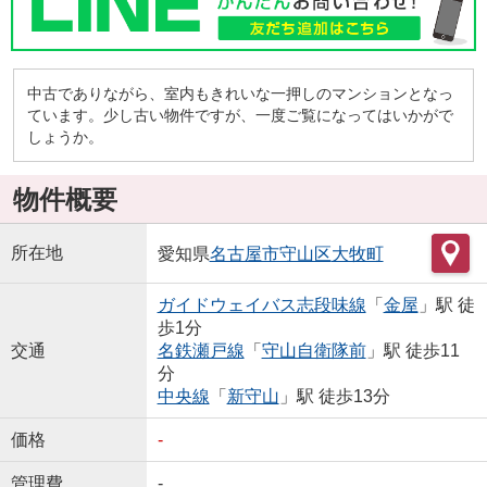
中古でありながら、室内もきれいな一押しのマンションとなっ
ています。少し古い物件ですが、一度ご覧になってはいかがで
しょうか。
物件概要
所在地
愛知県
名古屋市守山区
大牧町
ガイドウェイバス志段味線
「
金屋
」駅 徒
歩1分
交通
名鉄瀬戸線
「
守山自衛隊前
」駅 徒歩11
分
中央線
「
新守山
」駅 徒歩13分
価格
-
管理費
-