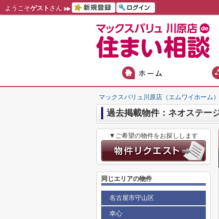
ようこそ
ゲスト
さん
マックスバリュ川原店（エムワイホーム
過去掲載物件：ネオステー
▼ご希望の物件をお探しします
同じエリアの物件
名古屋市守山区
幸心