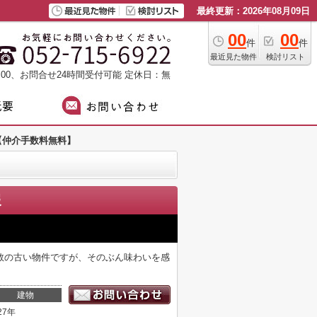
最終更新：2026年08月09日
00
00
件
件
最近見た物件
検討リスト
：00、お問合せ24時間受付可能
定休日：無
【仲介手数料無料】
報
数の古い物件ですが、そのぶん味わいを感
建物
27年