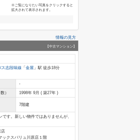
※ご覧になりたい写真をクリックすると
拡大されて表示されます。
情報の見方
【中古マンション】
バス志段味線
「
金屋
」駅 徒歩18分
-
年数）
1998年 9月 ( 築27年 )
7階建
ンです。新しい物件ではありませんが、
原店
マックスバリュ川原店１階