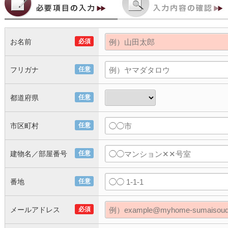
お名前
必須
フリガナ
任意
都道府県
任意
市区町村
任意
建物名／部屋番号
任意
番地
任意
メールアドレス
必須