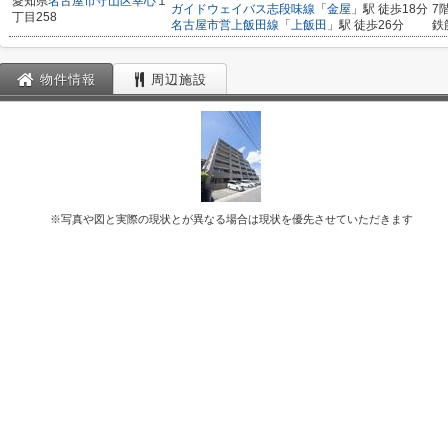
愛知県
名古屋市守山区
幸心
１
ガイドウェイバス志段味線
「
金屋
」駅 徒歩18分
7
丁目258
名古屋市営上飯田線
「
上飯田
」駅 徒歩26分
鉄
物件情報
周辺施設
※写真や図と実際の現状とが異なる場合は現状を優先させていただきます