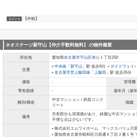
【外観】
コメント
ネオステージ新守山【仲介手数料無料】
の物件概要
所在地
愛知県
名古屋市守山区
幸心
１丁目258
中央線
「
新守山
」駅 徒歩9分
ガイドウェイ
交通
名古屋市営上飯田線
「
上飯田
」駅 徒歩26分
価格
-
管理費
専有面積
-
築年月（築
中古マンション / 鉄筋コンク
種別/構造
階建
リート
共有部分も清潔感があり、綺麗な中古マンショ
備考
不便な点は少ないです。
株式会社エムワイホーム マックスバリュ川
愛知県名古屋市昭和区川原通６丁目２番１号 