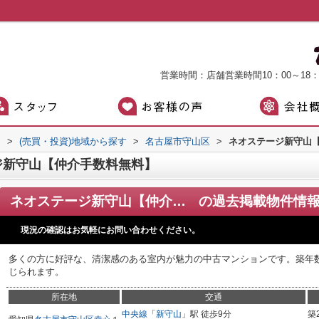
営業時間：店舗営業時間10：00～18
）
>
(売買・投資)地域から探す
>
名古屋市守山区
>
ネオステージ新守山
ジ新守山【仲介手数料無料】
ネオステージ新守山【仲介手数料無料】
の過去掲載物件情
現況の確認はお気軽にお問い合わせください。
多くの方に好評な、清潔感のある室内が魅力の中古マンションです。築年
じられます。
所在地
交通
中央線
「
新守山
」駅 徒歩9分
築