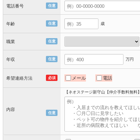
電話番号
任意
年齢
任意
歳
職業
任意
年収
任意
万円
メール
電話
希望連絡方法
必須
【ネオステージ新守山【仲介手数料無料
内容
任意