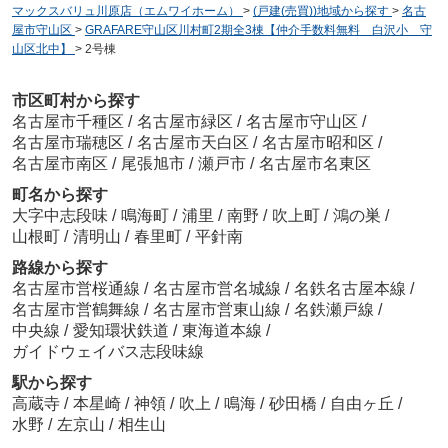
マックスバリュ川原店（エムワイホーム）
>
(戸建(売買))地域から探す
>
名古
屋市守山区
>
GRAFARE守山区川村町2期全3棟【仲介手数料無料 白沢小 守
山区北中】
>
2号棟
市区町村から探す
名古屋市千種区
/
名古屋市緑区
/
名古屋市守山区
/
名古屋市瑞穂区
/
名古屋市天白区
/
名古屋市昭和区
/
名古屋市南区
/
尾張旭市
/
瀬戸市
/
名古屋市名東区
町名から探す
大字中志段味
/
鳴海町
/
浦里
/
南野
/
吹上町
/
鴻の巣
/
山根町
/
清明山
/
春里町
/
平針南
路線から探す
名古屋市営桜通線
/
名古屋市営名城線
/
名鉄名古屋本線
/
名古屋市営鶴舞線
/
名古屋市営東山線
/
名鉄瀬戸線
/
中央線
/
愛知環状鉄道
/
東海道本線
/
ガイドウェイバス志段味線
駅から探す
高蔵寺
/
本星崎
/
神領
/
吹上
/
鳴海
/
砂田橋
/
自由ヶ丘
/
水野
/
左京山
/
相生山