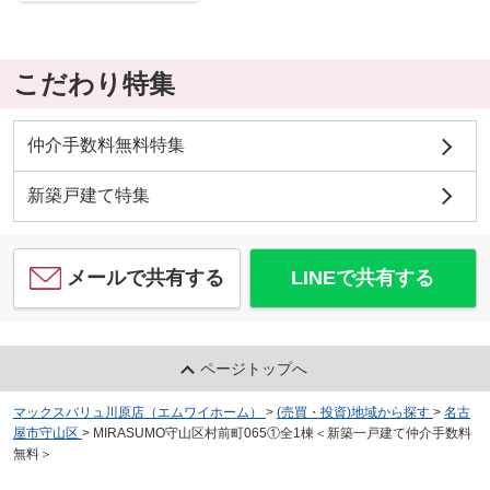
こだわり特集
仲介手数料無料特集
新築戸建て特集
メールで共有する
LINEで共有する
ページトップへ
マックスバリュ川原店（エムワイホーム）
>
(売買・投資)地域から探す
>
名古
屋市守山区
>
MIRASUMO守山区村前町065①全1棟＜新築一戸建て仲介手数料
無料＞