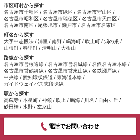
市区町村から探す
名古屋市千種区
/
名古屋市緑区
/
名古屋市守山区
/
名古屋市昭和区
/
名古屋市瑞穂区
/
名古屋市天白区
/
名古屋市南区
/
尾張旭市
/
瀬戸市
/
名古屋市名東区
町名から探す
大字中志段味
/
浦里
/
南野
/
鳴海町
/
吹上町
/
鴻の巣
/
山根町
/
春里町
/
清明山
/
大根山
路線から探す
名古屋市営桜通線
/
名古屋市営名城線
/
名鉄名古屋本線
/
名古屋市営鶴舞線
/
名古屋市営東山線
/
名鉄瀬戸線
/
中央線
/
愛知環状鉄道
/
東海道本線
/
ガイドウェイバス志段味線
駅から探す
高蔵寺
/
本星崎
/
神領
/
吹上
/
鳴海
/
川名
/
自由ヶ丘
/
砂田橋
/
水野
/
左京山
電話でお問い合わせ