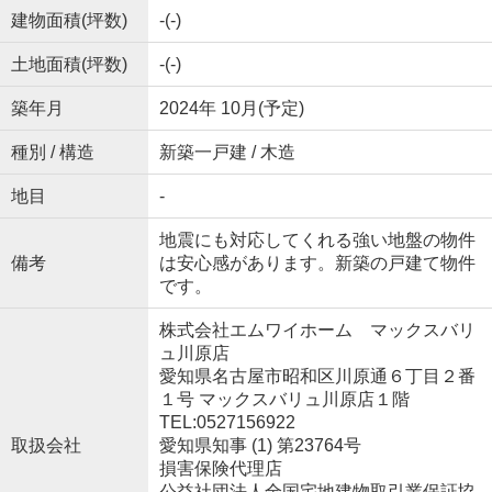
建物面積(坪数)
-(-)
土地面積(坪数)
-(-)
築年月
2024年 10月(予定)
種別 / 構造
新築一戸建 / 木造
地目
-
地震にも対応してくれる強い地盤の物件
備考
は安心感があります。新築の戸建て物件
です。
株式会社エムワイホーム マックスバリ
ュ川原店
愛知県名古屋市昭和区川原通６丁目２番
１号 マックスバリュ川原店１階
TEL:0527156922
取扱会社
愛知県知事 (1) 第23764号
損害保険代理店
公益社団法人全国宅地建物取引業保証協