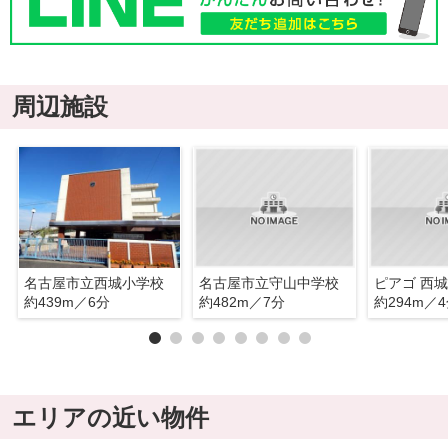
周辺施設
名古屋市立西城小学校
名古屋市立守山中学校
ピアゴ 西
約439m／6分
約482m／7分
約294m／
エリアの近い物件