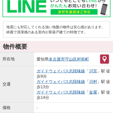
地震にも対応してくれる強い地盤の物件は安心感があります。
綺麗で清潔感のある室内が新築戸建ての特徴です。
物件概要
所在地
愛知県
名古屋市守山区
村前町
ガイドウェイバス志段味線
「
川宮
」駅 徒
歩9分
ガイドウェイバス志段味線
「
川村
」駅 徒
交通
歩13分
ガイドウェイバス志段味線
「
金屋
」駅 徒
歩14分
価格
-