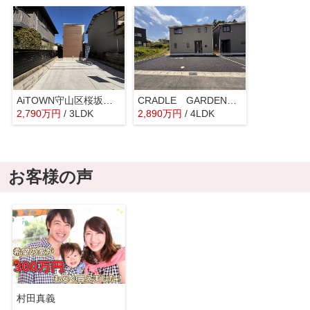
AiTOWN守山区桜坂全１棟【下志段味小 志段味中】
CRADLE GARDEN守山区中志段味第3【仲介手数料無料 志段味東小 志段味中】
2,790
万
円
/ 3LDK
2,890
万
円
/ 4LDK
お客様の声
村田真義