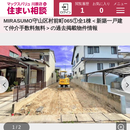
閲覧履歴
お気に入り
メニュー
1
0
MIRASUMO守山区村前町065①全1棟＜新築一戸建
て仲介手数料無料＞の過去掲載物件情報
1 / 2