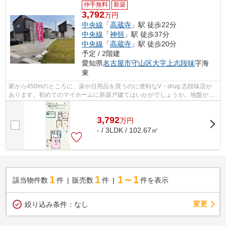
仲手無料
新築
3,792
万円
中央線
「
高蔵寺
」駅 徒歩22分
中央線
「
神領
」駅 徒歩37分
中央線
「
高蔵寺
」駅 徒歩20分
予定 / 2階建
愛知県
名古屋市守山区
大字上志段味
字海
東
家から450mのところに、薬や日用品を買うのに便利なV・drug 志段味店が
あります。初めてのマイホームに新築戸建てはいかがでしょうか。地盤が弱
いと大惨事になりかねませんので地盤調...
3,792
万
円
- / 3LDK / 102.67㎡
1
1
1～1
該当物件数
件
販売数
件
件を表示
変更
絞り込み条件：
なし