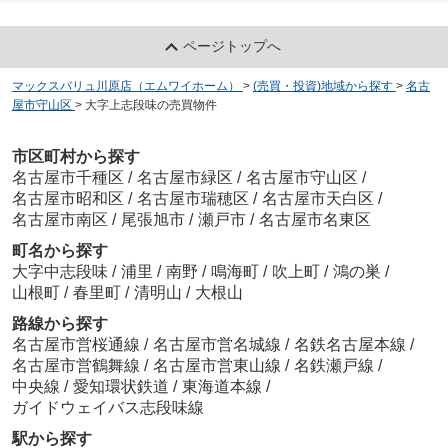
ページトップへ
マックスバリュ川原店（エムワイホーム）
>
(売買・投資)地域から探す
>
名古
屋市守山区
>
大字上志段味の売買物件
市区町村から探す
名古屋市千種区
/
名古屋市緑区
/
名古屋市守山区
/
名古屋市昭和区
/
名古屋市瑞穂区
/
名古屋市天白区
/
名古屋市南区
/
尾張旭市
/
瀬戸市
/
名古屋市名東区
町名から探す
大字中志段味
/
浦里
/
南野
/
鳴海町
/
吹上町
/
鴻の巣
/
山根町
/
春里町
/
清明山
/
大根山
路線から探す
名古屋市営桜通線
/
名古屋市営名城線
/
名鉄名古屋本線
/
名古屋市営鶴舞線
/
名古屋市営東山線
/
名鉄瀬戸線
/
中央線
/
愛知環状鉄道
/
東海道本線
/
ガイドウェイバス志段味線
駅から探す