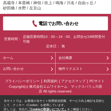
高蔵寺
/
本星崎
/
神領
/
吹上
/
鳴海
/
川名
/
自由ヶ丘
/
砂田橋
/
水野
/
左京山
電話でお問い合わせ
店舗営業時間10：00～18：00、お問合せ24時間受付
営業時間：
可能
定休日：
無
ホーム
会社概要
お問い合わせ
物件リクエスト
プライバシーポリシー
利用規約
アクセスマップ
PCサイト
Copyright(c) 株式会社エムワイホーム マックスバリュ川原
店 All rights reserved.
当サイトでは、お客様の当サイト利用状況把握、サービス向上検討を目的と
して、クッキー（Cookie）を使用しています。
詳しくは、当社の
「Cookieの取扱いについて」
をご確認ください。