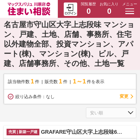
閲覧履歴
お気に入り
メニュー
0
0
名古屋市守山区大字上志段味 マンショ
ン、戸建、土地、店舗、事務所、住宅
以外建物全部、投資マンション、アパ
ート(棟)、マンション(棟)、ビル、戸
建、店舗事務所、その他、土地一覧
1
1
1～1
該当物件数
件
販売数
件
件を表示
変更
絞り込み条件：
なし
GRAFARE守山区大字上志段味6期4棟【仲介手数料無料 上志段味東小 志段味中】
売買 | 新築一戸建