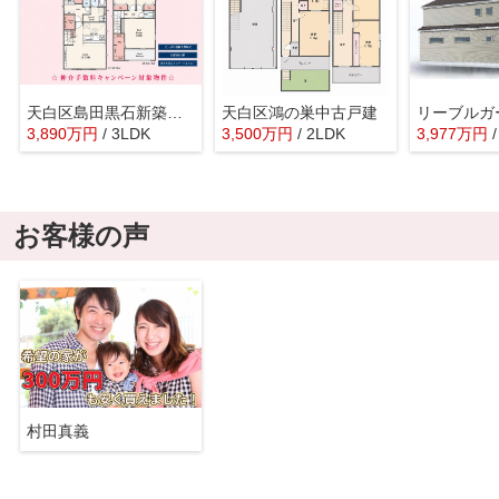
天白区島田黒石新築戸建
天白区鴻の巣中古戸建
3,890
万
円
/ 3LDK
3,500
万
円
/ 2LDK
3,977
万
円
お客様の声
村田真義