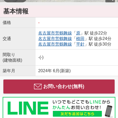
基本情報
価格
-
名古屋市営鶴舞線
「
原
」駅 徒歩22分
交通
名古屋市営鶴舞線
「
植田
」駅 徒歩24分
名古屋市営鶴舞線
「
平針
」駅 徒歩30分
間取り
-(-)
(建物面積)
築年月
2024年 6月(新築)
お問い合わせ(無料)