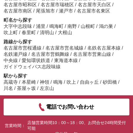
名古屋市昭和区
/
名古屋市瑞穂区
/
名古屋市天白区
/
名古屋市南区
/
尾張旭市
/
瀬戸市
/
名古屋市名東区
町名から探す
大字中志段味
/
浦里
/
鳴海町
/
南野
/
山根町
/
鴻の巣
/
吹上町
/
春里町
/
清明山
/
大根山
路線から探す
名古屋市営桜通線
/
名古屋市営名城線
/
名鉄名古屋本線
/
名鉄瀬戸線
/
名古屋市営鶴舞線
/
名古屋市営東山線
/
中央線
/
愛知環状鉄道
/
東海道本線
/
ガイドウェイバス志段味線
駅から探す
高蔵寺
/
本星崎
/
神領
/
鳴海
/
吹上
/
自由ヶ丘
/
砂田橋
/
川名
/
茶屋ヶ坂
/
左京山
電話でお問い合わせ
店舗営業時間10：00～18：00、お問合せ24時間受付
営業時間：
可能