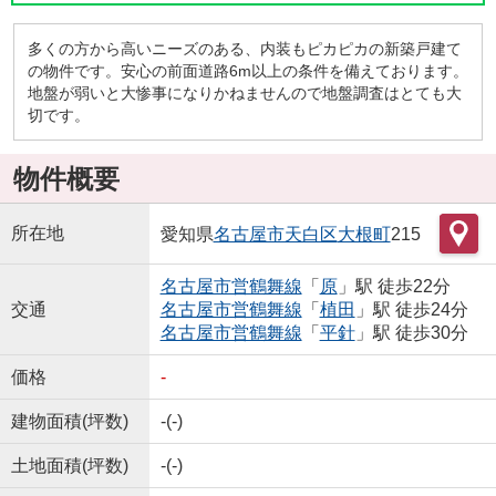
多くの方から高いニーズのある、内装もピカピカの新築戸建て
の物件です。安心の前面道路6m以上の条件を備えております。
地盤が弱いと大惨事になりかねませんので地盤調査はとても大
切です。
物件概要
所在地
愛知県
名古屋市天白区
大根町
215
名古屋市営鶴舞線
「
原
」駅 徒歩22分
交通
名古屋市営鶴舞線
「
植田
」駅 徒歩24分
名古屋市営鶴舞線
「
平針
」駅 徒歩30分
価格
-
建物面積(坪数)
-(-)
土地面積(坪数)
-(-)