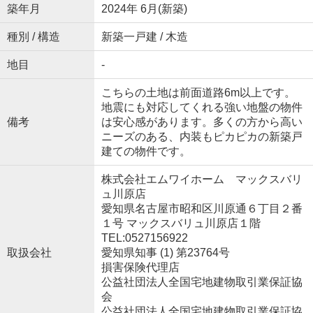
築年月
2024年 6月(新築)
種別 / 構造
新築一戸建 / 木造
地目
-
こちらの土地は前面道路6m以上です。
地震にも対応してくれる強い地盤の物件
備考
は安心感があります。多くの方から高い
ニーズのある、内装もピカピカの新築戸
建ての物件です。
株式会社エムワイホーム マックスバリ
ュ川原店
愛知県名古屋市昭和区川原通６丁目２番
１号 マックスバリュ川原店１階
TEL:0527156922
取扱会社
愛知県知事 (1) 第23764号
損害保険代理店
公益社団法人全国宅地建物取引業保証協
会
公益社団法人全国宅地建物取引業保証協