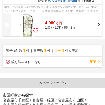
愛知県
名古屋市西区
天塚町
４丁目69-3
薬や日用品を買うのに便利なペンギン薬局まで240mです。家から497mのと
ころにセブン銀行 ミユキモール 共同出張所があります。共有部分も清潔感が
あり、綺麗な中古マンションです。こ...
4,980
万
円
1階 / 4LDK / 86.49㎡
1
1
1～1
該当物件数
件
販売数
件
件を表示
変更
絞り込み条件：
なし
ページトップへ
市区町村から探す
名古屋市千種区
/
名古屋市緑区
/
名古屋市守山区
/