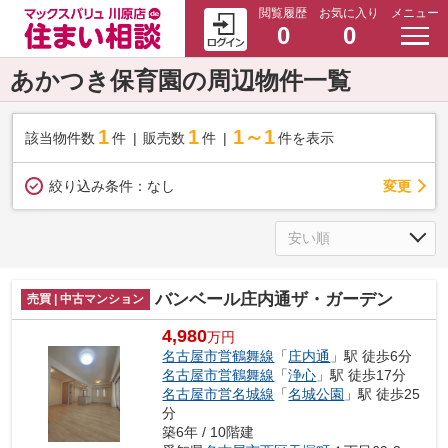
閲覧履歴
お気に入り
メニュー
0
0
あかつき保育園の周辺物件一覧
1
1
1～1
該当物件数
件
販売数
件
件を表示
変更
絞り込み条件：
なし
バンベール庄内通ザ・ガーデン
売買 | 中古マンション
4,980
万円
名古屋市営鶴舞線
「
庄内通
」駅 徒歩6分
名古屋市営鶴舞線
「
浄心
」駅 徒歩17分
名古屋市営名城線
「
名城公園
」駅 徒歩25
分
築6年 / 10階建