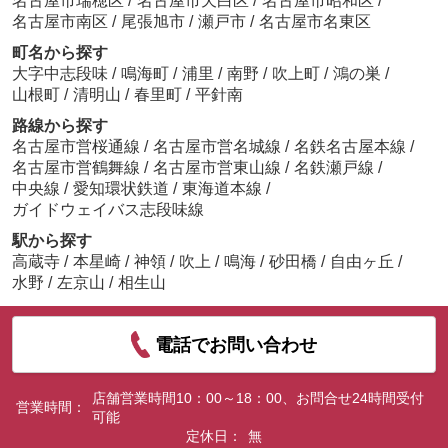
名古屋市瑞穂区
/
名古屋市天白区
/
名古屋市昭和区
/
名古屋市南区
/
尾張旭市
/
瀬戸市
/
名古屋市名東区
町名から探す
大字中志段味
/
鳴海町
/
浦里
/
南野
/
吹上町
/
鴻の巣
/
山根町
/
清明山
/
春里町
/
平針南
路線から探す
名古屋市営桜通線
/
名古屋市営名城線
/
名鉄名古屋本線
/
名古屋市営鶴舞線
/
名古屋市営東山線
/
名鉄瀬戸線
/
中央線
/
愛知環状鉄道
/
東海道本線
/
ガイドウェイバス志段味線
駅から探す
高蔵寺
/
本星崎
/
神領
/
吹上
/
鳴海
/
砂田橋
/
自由ヶ丘
/
水野
/
左京山
/
相生山
電話でお問い合わせ
店舗営業時間10：00～18：00、お問合せ24時間受付
営業時間：
可能
定休日：
無