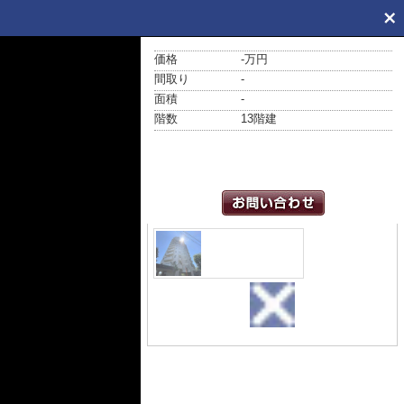
価格
-万円
間取り
-
面積
-
階数
13階建
外観
外観は落ち着い
ています