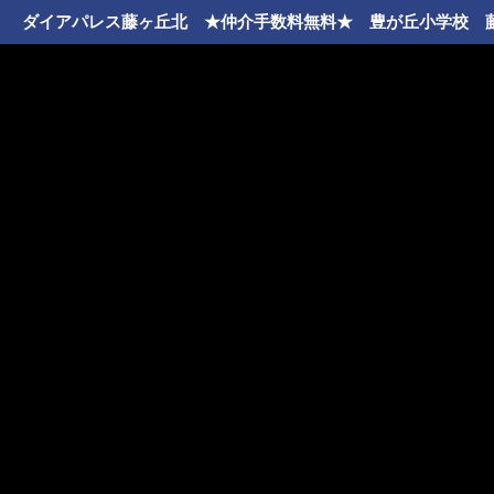
ダイアパレス藤ヶ丘北 ★仲介手数料無料★ 豊が丘小学校 