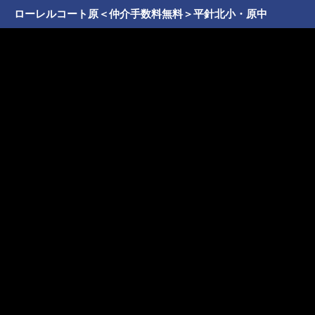
ローレルコート原＜仲介手数料無料＞平針北小・原中