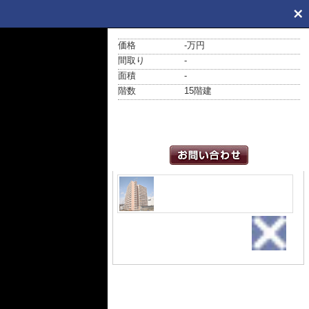
価格
-万円
間取り
-
面積
-
階数
15階建
外観
リノベーション済み 保証付きマ
ンションです