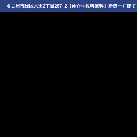
名古屋市緑区六田2丁目287−2【仲介手数料無料】新築一戸建て