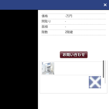
価格
-万円
間取り
-
面積
-
階数
2階建
外観
仲介手数料キャンペーン対象物
件です！詳細は弊社ホームペー
ジもしくはスタッフまでお気軽にお問
合せ下さいませ♪ 当日や平日のご案内
可能でございます♪