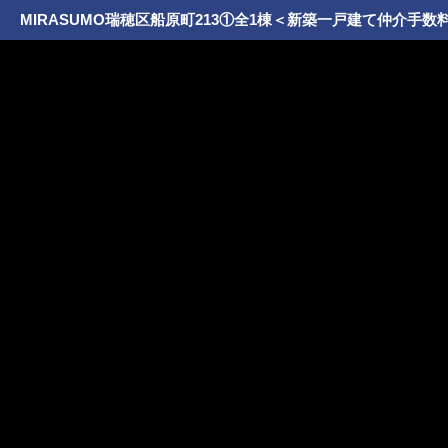
MIRASUMO瑞穂区船原町213①全1棟＜新築一戸建て仲介手数