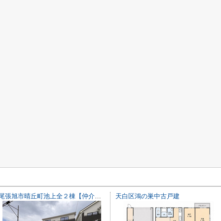
尾張旭市晴丘町池上全２棟【仲介手数料無料 本地原小 旭中】
天白区鴻の巣中古戸建