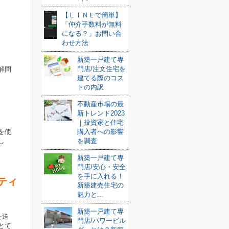
【ＬＩＮＥで簡単】
「仲介手数料が無料
になる？」お問い合
わせ方法
新築一戸建て専
門店/注文住宅を
解問
建てる際のコス
トの内訳
不動産市場の最
新トレンド2023
｜投資家と住宅
を使
購入者への影響
し
を調査
新築一戸建て専
門店/安心・安全
を手に入れる！
ティ
新築建売住宅の
魅力と...
新築一戸建て専
を送
門店/パワービル
とて