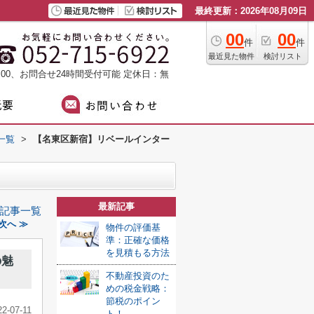
最終更新：2026年08月09日
00
00
件
件
最近見た物件
検討リスト
：00、お問合せ24時間受付可能
定休日：無
一覧
>
【名東区新宿】リベールインター
最新記事
記事一覧
次へ ≫
物件の評価基
準：正確な価格
を見積もる方法
の魅
不動産投資のた
めの税金戦略：
節税のポイン
22-07-11
ト！