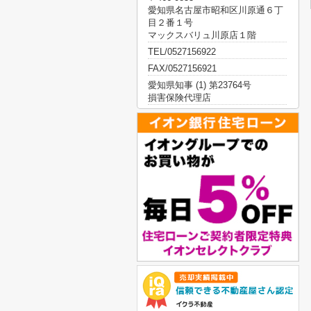
愛知県名古屋市昭和区川原通６丁
目２番１号
マックスバリュ川原店１階
TEL/0527156922
FAX/0527156921
愛知県知事 (1) 第23764号
損害保険代理店