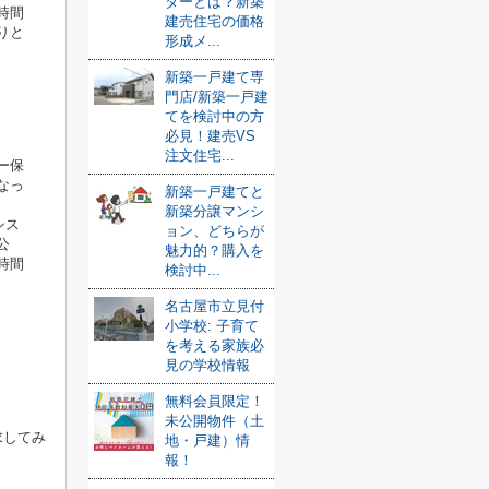
ダーとは？新築
時間
建売住宅の価格
りと
形成メ...
新築一戸建て専
門店/新築一戸建
てを検討中の方
必見！建売VS
注文住宅...
ー保
なっ
新築一戸建てと
新築分譲マンシ
シス
ョン、どちらが
公
魅力的？購入を
時間
検討中...
名古屋市立見付
小学校: 子育て
を考える家族必
見の学校情報
無料会員限定！
未公開物件（土
求してみ
地・戸建）情
報！