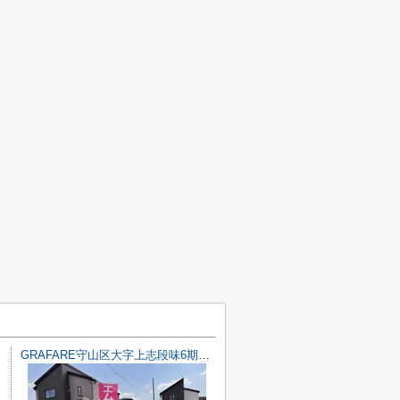
GRAFARE守山区大字上志段味6期4棟【仲介手数料無料 上志段味東小 志段味中】