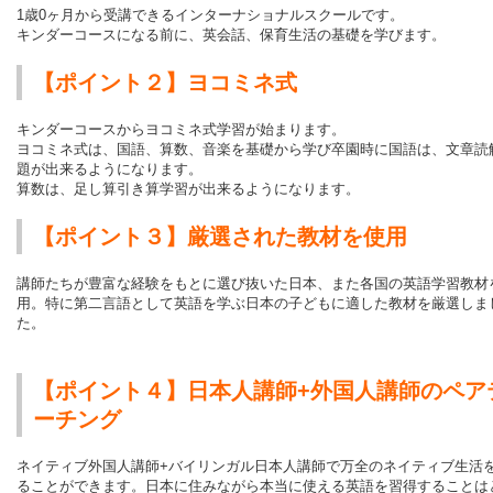
1歳0ヶ月から受講できるインターナショナルスクールです。
キンダーコースになる前に、英会話、保育生活の基礎を学びます。
【ポイント２】ヨコミネ式
キンダーコースからヨコミネ式学習が始まります。
ヨコミネ式は、国語、算数、音楽を基礎から学び卒園時に国語は、文章読
題が出来るようになります。
算数は、足し算引き算学習が出来るようになります。
【ポイント３】厳選された教材を使用
講師たちが豊富な経験をもとに選び抜いた日本、また各国の英語学習教材
用。特に第二言語として英語を学ぶ日本の子どもに適した教材を厳選しま
た。
【ポイント４】日本人講師+外国人講師のペア
ーチング
ネイティブ外国人講師+バイリンガル日本人講師で万全のネイティブ生活
ることができます。日本に住みながら本当に使える英語を習得することは