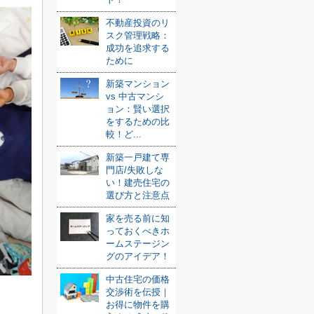
不動産投資のリ
スク管理戦略：
成功を追求する
ために
新築マンション
vs 中古マンシ
ョン：賢い選択
をするための比
較！ど...
新築一戸建て専
門店/失敗しな
い！建売住宅の
選び方と注意点
家を売る前に知
っておくべきホ
ームステージン
グのアイデア！
中古住宅の価格
交渉術を伝授｜
お得に物件を購