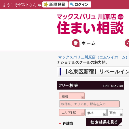
ようこそ
ゲスト
さん
マックスバリュ川原店（エムワイホーム
ナショナルスクールの魅力的。
【名東区新宿】リベールイ
種別
エリア| 駅
価格
面積
-
件該当