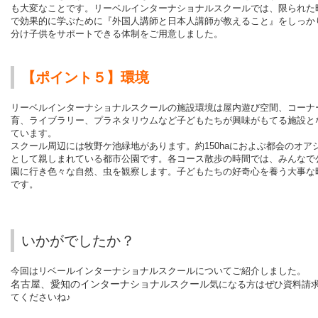
も大変なことです。リーベルインターナショナルスクールでは、限られた
で効果的に学ぶために『外国人講師と日本人講師が教えること』をしっか
分け子供をサポートできる体制をご用意しました。
【ポイント５】環境
リーベルインターナショナルスクールの施設環境は屋内遊び空間、コーナ
育、ライブラリー、プラネタリウムなど子どもたちが興味がもてる施設と
ています。
スクール周辺には牧野ケ池緑地があります。約150haにおよぶ都会のオア
として親しまれている都市公園です。各コース散歩の時間では、みんなで
園に行き色々な自然、虫を観察します。子どもたちの好奇心を養う大事な
です。
いかがでしたか？
今回はリベールインターナショナルスクールについてご紹介しました。
名古屋、愛知のインターナショナルスクール
気になる方はぜひ資料請
てくださいね♪