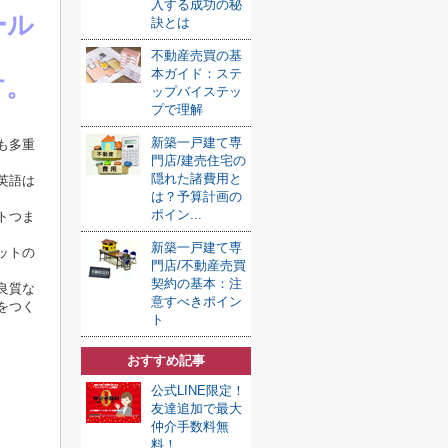
入する成功の秘
ール
訣とは
不動産売買の基
本ガイド：ステ
す。
ップバイステッ
プで理解
新築一戸建て専
も多重
門店/建売住宅の
隠れた諸費用と
英語は
は？予算計画の
ポイン...
トつま
新築一戸建て専
ットの
門店/不動産売買
契約の基本：注
良質な
意すべきポイン
をつく
ト
おすすめ記事
公式LINE限定！
友達追加で最大
仲介手数料無
料！