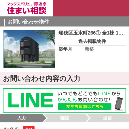
お問い合わせ物件
瑞穂区玉水町266① 全1棟 1号棟＜仲介手数料無料＞弥富小・萩山中 新築一戸建て 1号棟
過去掲載物件
築年月
新築
お問い合わせ内容の入力
入力
確認
送信