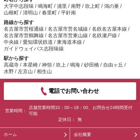
大字中志段味
/
鳴海町
/
浦里
/
南野
/
吹上町
/
鴻の巣
/
山根町
/
清明山
/
春里町
/
平針南
路線から探す
名古屋市営桜通線
/
名古屋市営名城線
/
名鉄名古屋本線
/
名古屋市営鶴舞線
/
名古屋市営東山線
/
名鉄瀬戸線
/
中央線
/
愛知環状鉄道
/
東海道本線
/
ガイドウェイバス志段味線
駅から探す
高蔵寺
/
本星崎
/
神領
/
吹上
/
鳴海
/
砂田橋
/
自由ヶ丘
/
水野
/
左京山
/
相生山
電話でお問い合わせ
店舗営業時間10：00～18：00、お問合せ24時間受付
営業時間：
可能
定休日：
無
ホーム
会社概要