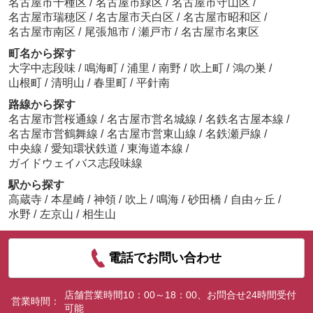
名古屋市千種区
/
名古屋市緑区
/
名古屋市守山区
/
名古屋市瑞穂区
/
名古屋市天白区
/
名古屋市昭和区
/
名古屋市南区
/
尾張旭市
/
瀬戸市
/
名古屋市名東区
町名から探す
大字中志段味
/
鳴海町
/
浦里
/
南野
/
吹上町
/
鴻の巣
/
山根町
/
清明山
/
春里町
/
平針南
路線から探す
名古屋市営桜通線
/
名古屋市営名城線
/
名鉄名古屋本線
/
名古屋市営鶴舞線
/
名古屋市営東山線
/
名鉄瀬戸線
/
中央線
/
愛知環状鉄道
/
東海道本線
/
ガイドウェイバス志段味線
駅から探す
高蔵寺
/
本星崎
/
神領
/
吹上
/
鳴海
/
砂田橋
/
自由ヶ丘
/
水野
/
左京山
/
相生山
電話でお問い合わせ
店舗営業時間10：00～18：00、お問合せ24時間受付
営業時間：
可能