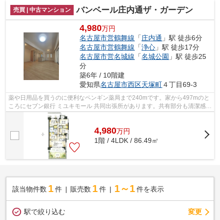
バンベール庄内通ザ・ガーデン
売買 | 中古マンション
4,980
万円
名古屋市営鶴舞線
「
庄内通
」駅 徒歩6分
名古屋市営鶴舞線
「
浄心
」駅 徒歩17分
名古屋市営名城線
「
名城公園
」駅 徒歩25
分
築6年 / 10階建
愛知県
名古屋市西区
天塚町
４丁目69-3
薬や日用品を買うのに便利なペンギン薬局まで240mです。家から497mのと
ころにセブン銀行 ミユキモール 共同出張所があります。共有部分も清潔感が
あり、綺麗な中古マンションです。こ...
4,980
万
円
1階 / 4LDK / 86.49㎡
1
1
1～1
該当物件数
件
販売数
件
件を表示
駅で絞り込む
変更