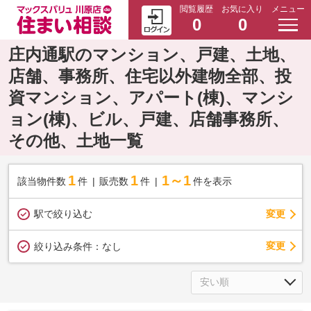
閲覧履歴
お気に入り
メニュー
0
0
庄内通駅のマンション、戸建、土地、
店舗、事務所、住宅以外建物全部、投
資マンション、アパート(棟)、マンシ
ョン(棟)、ビル、戸建、店舗事務所、
その他、土地一覧
1
1
1～1
該当物件数
件
販売数
件
件を表示
駅で絞り込む
変更
変更
絞り込み条件：
なし