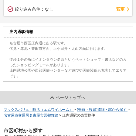
変更
絞り込み条件：
なし
庄内通駅情報
名古屋市西区庄内通にある駅です。
伏見・赤池・豊田市方面、上小田井・犬山方面に行けます。
徒歩１分の所にイオンタウン名西というペットショップ・書店などの入
ったショッピングモールがあります。
庄内緑地公園や西部医療センターなど遊びや医療関係も充実してエリア
です。
ページトップへ
マックスバリュ川原店（エムワイホーム）
>
(売買・投資)路線・駅から探す
>
名古屋市交通局名古屋市営鶴舞線
>
庄内通駅の売買物件
市区町村から探す