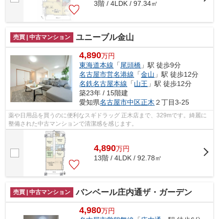
3階 / 4LDK / 97.34㎡
ユニーブル金山
売買 | 中古マンション
4,890
万円
東海道本線
「
尾頭橋
」駅 徒歩9分
名古屋市営名港線
「
金山
」駅 徒歩12分
名鉄名古屋本線
「
山王
」駅 徒歩12分
築23年 / 15階建
愛知県
名古屋市中区
正木
２丁目3-25
薬や日用品を買うのに便利なスギドラッグ 正木店まで、329mです。綺麗に
整備された中古マンションで清潔感を感じます。
4,890
万
円
13階 / 4LDK / 92.78㎡
バンベール庄内通ザ・ガーデン
売買 | 中古マンション
4,980
万円