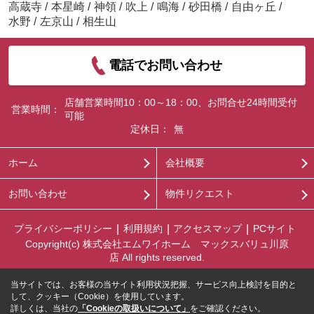
高蔵寺
/
本星崎
/
神領
/
吹上
/
鳴海
/
砂田橋
/
自由ヶ丘
/
水野
/
左京山
/
相生山
電話でお問い合わせ
店舗営業時間10：00～18：00、お問合せ24時間受付
営業時間：
可能
定休日：
無
ホーム
会社概要
お問い合わせ
物件リクエスト
プライバシーポリシー
利用規約
アクセスマップ
PCサイト
Copyright(c) 株式会社エムワイホーム マックスバリュ川原
店 All rights reserved.
当サイトでは、お客様の当サイト利用状況把握、サービス向上検討を目的と
して、クッキー（Cookie）を使用しています。
詳しくは、当社の
「Cookieの取扱いについて」
をご確認ください。