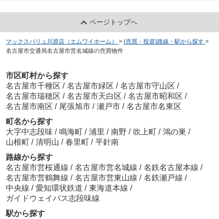
ページトップへ
マックスバリュ川原店（エムワイホーム）
>
(売買・投資)路線・駅から探す
>
名古屋市交通局名古屋市営名城線の売買物件
市区町村から探す
名古屋市千種区
/
名古屋市緑区
/
名古屋市守山区
/
名古屋市瑞穂区
/
名古屋市天白区
/
名古屋市昭和区
/
名古屋市南区
/
尾張旭市
/
瀬戸市
/
名古屋市名東区
町名から探す
大字中志段味
/
鳴海町
/
浦里
/
南野
/
吹上町
/
鴻の巣
/
山根町
/
清明山
/
春里町
/
平針南
路線から探す
名古屋市営桜通線
/
名古屋市営名城線
/
名鉄名古屋本線
/
名古屋市営鶴舞線
/
名古屋市営東山線
/
名鉄瀬戸線
/
中央線
/
愛知環状鉄道
/
東海道本線
/
ガイドウェイバス志段味線
駅から探す