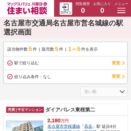
閲覧履歴
お気に入り
メニュー
0
0
名古屋市交通局名古屋市営名城線の駅
選択画面
5
5
1～5
該当物件数
件
販売数
件
件を表示
駅で絞り込む
変更
変更
絞り込み条件：
なし
ダイアパレス東桜第二
売買 | 中古マンション
2,180
万円
名古屋市営桜通線
「
高岳
」駅 徒歩4分