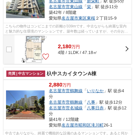
名古屋市営東山線
「
新栄町
」駅 徒歩5分
名古屋市営東山線
「
栄
」駅 徒歩11分
築42年 / 8階建
愛知県
名古屋市東区
東桜
２丁目15-9
こちらの物件はコンビニまでの距離が339mです。中古ながらも綺麗な室内
と魅力的な住環境のマンションです。築年数は経っていますが、その分お値
打ちの物件です。
2,180
万
円
4階 / 1LDK / 47.18㎡
杁中スカイタウンA棟
売買 | 中古マンション
2,880
万円
名古屋市営鶴舞線
「
いりなか
」駅 徒歩4
分
名古屋市営鶴舞線
「
八事
」駅 徒歩12分
名古屋市営名城線
「
八事日赤
」駅 徒歩12
分
築41年 / 12階建
愛知県
名古屋市昭和区
滝川町
26-1
中古でありながら、綺麗で機能的な設備のあるマンションです。あると何か