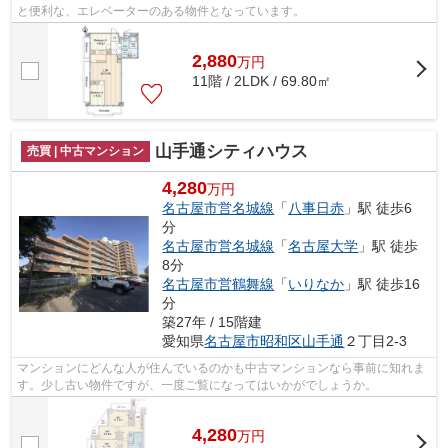
と便利な、エレベーターのある物件となっています。
2,880
万
円
11階 / 2LDK / 69.80㎡
山手通シティハウス
売買 | 中古マンション
4,280
万円
名古屋市営名城線
「
八事日赤
」駅 徒歩6
分
名古屋市営名城線
「
名古屋大学
」駅 徒歩
8分
名古屋市営鶴舞線
「
いりなか
」駅 徒歩16
分
築27年 / 15階建
愛知県
名古屋市昭和区
山手通
２丁目2-3
マンションにどんな人が住んでいるのかも中古マンションなら事前に知れま
す。少し古い物件ですが、一度ご覧になってはいかがでしょうか。
4,280
万
円