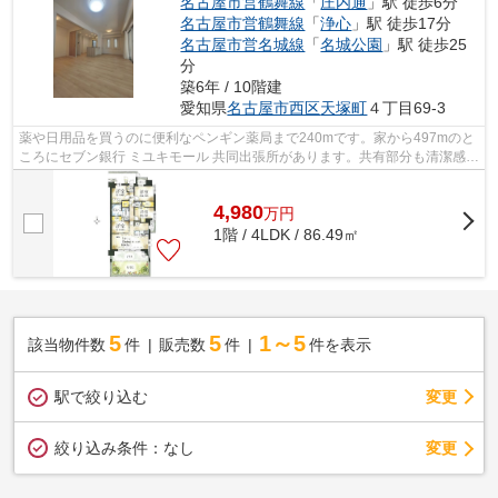
名古屋市営鶴舞線
「
庄内通
」駅 徒歩6分
名古屋市営鶴舞線
「
浄心
」駅 徒歩17分
名古屋市営名城線
「
名城公園
」駅 徒歩25
分
築6年 / 10階建
愛知県
名古屋市西区
天塚町
４丁目69-3
薬や日用品を買うのに便利なペンギン薬局まで240mです。家から497mのと
ころにセブン銀行 ミユキモール 共同出張所があります。共有部分も清潔感が
あり、綺麗な中古マンションです。こ...
4,980
万
円
1階 / 4LDK / 86.49㎡
5
5
1～5
該当物件数
件
販売数
件
件を表示
駅で絞り込む
変更
変更
絞り込み条件：
なし