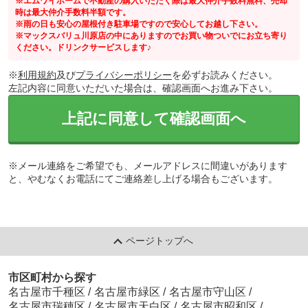
※エムワイホームで不動産の購入いただく際は最大仲介手数料無料、売却
時は最大仲介手数料半額です。
※雨の日も安心の屋根付き駐車場ですので安心してお越し下さい。
※マックスバリュ川原店の中にありますのでお買い物ついでにお立ち寄り
ください。ドリンクサービスします♪
※
利用規約
及び
プライバシーポリシー
を必ずお読みください。
左記内容に同意いただいた場合は、確認画面へお進み下さい。
上記に同意して確認画面へ
※メール連絡をご希望でも、メールアドレスに間違いがあります
と、やむなくお電話にてご連絡差し上げる場合もございます。
ページトップへ
市区町村から探す
名古屋市千種区
/
名古屋市緑区
/
名古屋市守山区
/
名古屋市瑞穂区
/
名古屋市天白区
/
名古屋市昭和区
/