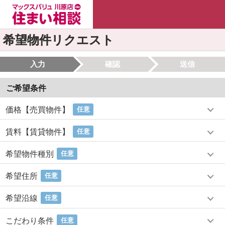
希望物件リクエスト
入力
確認
送信
ご希望条件
価格【売買物件】
任意
賃料【賃貸物件】
任意
希望物件種別
任意
希望住所
任意
希望沿線
任意
こだわり条件
任意