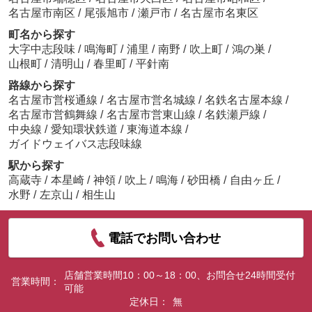
名古屋市南区
/
尾張旭市
/
瀬戸市
/
名古屋市名東区
町名から探す
大字中志段味
/
鳴海町
/
浦里
/
南野
/
吹上町
/
鴻の巣
/
山根町
/
清明山
/
春里町
/
平針南
路線から探す
名古屋市営桜通線
/
名古屋市営名城線
/
名鉄名古屋本線
/
名古屋市営鶴舞線
/
名古屋市営東山線
/
名鉄瀬戸線
/
中央線
/
愛知環状鉄道
/
東海道本線
/
ガイドウェイバス志段味線
駅から探す
高蔵寺
/
本星崎
/
神領
/
吹上
/
鳴海
/
砂田橋
/
自由ヶ丘
/
水野
/
左京山
/
相生山
電話でお問い合わせ
店舗営業時間10：00～18：00、お問合せ24時間受付
営業時間：
可能
定休日：
無