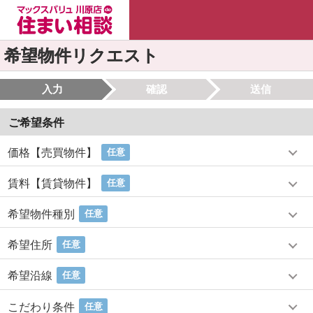
希望物件リクエスト
入力
確認
送信
ご希望条件
価格【売買物件】
任意
賃料【賃貸物件】
任意
希望物件種別
任意
希望住所
任意
希望沿線
任意
こだわり条件
任意