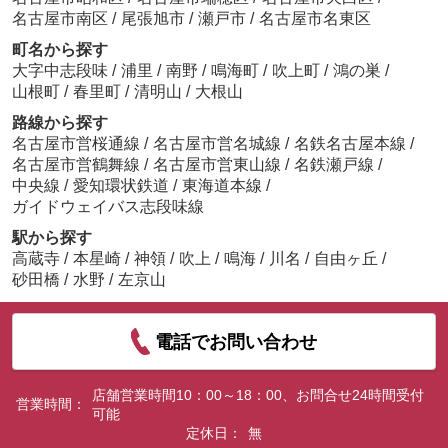
名古屋市南区
/
尾張旭市
/
瀬戸市
/
名古屋市名東区
町名から探す
大字中志段味
/
浦里
/
南野
/
鳴海町
/
吹上町
/
鴻の巣
/
山根町
/
春里町
/
清明山
/
大根山
路線から探す
名古屋市営桜通線
/
名古屋市営名城線
/
名鉄名古屋本線
/
名古屋市営鶴舞線
/
名古屋市営東山線
/
名鉄瀬戸線
/
中央線
/
愛知環状鉄道
/
東海道本線
/
ガイドウェイバス志段味線
駅から探す
高蔵寺
/
本星崎
/
神領
/
吹上
/
鳴海
/
川名
/
自由ヶ丘
/
砂田橋
/
水野
/
左京山
電話でお問い合わせ
店舗営業時間10：00～18：00、お問合せ24時間受付
営業時間：
可能
定休日：
無