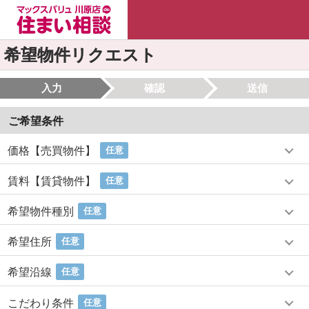
希望物件リクエスト
入力
確認
送信
ご希望条件
価格【売買物件】
任意
賃料【賃貸物件】
任意
希望物件種別
任意
希望住所
任意
希望沿線
任意
こだわり条件
任意