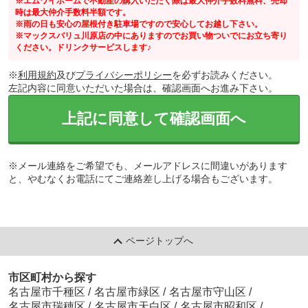
※エムワイホームで不動産の購入いただく際は最大仲介手数料無料、売却
時は最大仲介手数料半額です。
※雨の日も安心の屋根付き駐車場ですので安心してお越し下さい。
※マックスバリュ川原店の中にありますのでお買い物ついでにお立ち寄り
ください。ドリンクサービスします♪
※
利用規約
及び
プライバシーポリシー
を必ずお読みください。
左記内容に同意いただいた場合は、確認画面へお進み下さい。
上記に同意して確認画面へ
※メール連絡をご希望でも、メールアドレスに間違いがあります
と、やむなくお電話にてご連絡差し上げる場合もございます。
ページトップへ
市区町村から探す
名古屋市千種区
/
名古屋市緑区
/
名古屋市守山区
/
名古屋市瑞穂区
/
名古屋市天白区
/
名古屋市昭和区
/