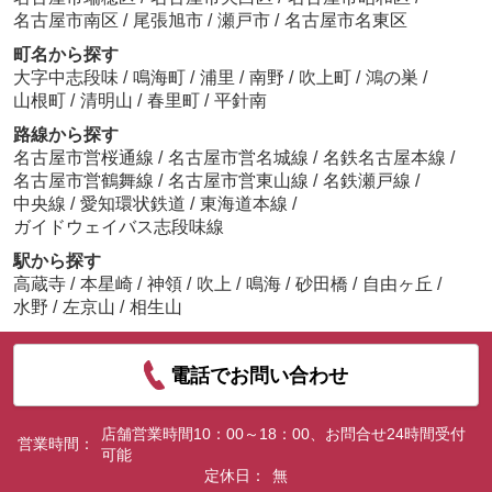
名古屋市南区
/
尾張旭市
/
瀬戸市
/
名古屋市名東区
町名から探す
大字中志段味
/
鳴海町
/
浦里
/
南野
/
吹上町
/
鴻の巣
/
山根町
/
清明山
/
春里町
/
平針南
路線から探す
名古屋市営桜通線
/
名古屋市営名城線
/
名鉄名古屋本線
/
名古屋市営鶴舞線
/
名古屋市営東山線
/
名鉄瀬戸線
/
中央線
/
愛知環状鉄道
/
東海道本線
/
ガイドウェイバス志段味線
駅から探す
高蔵寺
/
本星崎
/
神領
/
吹上
/
鳴海
/
砂田橋
/
自由ヶ丘
/
水野
/
左京山
/
相生山
電話でお問い合わせ
店舗営業時間10：00～18：00、お問合せ24時間受付
営業時間：
可能
定休日：
無