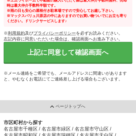
※エムワイホームで不動産の購入いただく際は最大仲介手数料無料、売却
時は最大仲介手数料半額です。
※雨の日も安心の屋根付き駐車場ですので安心してお越し下さい。
※マックスバリュ川原店の中にありますのでお買い物ついでにお立ち寄り
ください。ドリンクサービスします♪
※
利用規約
及び
プライバシーポリシー
を必ずお読みください。
左記内容に同意いただいた場合は、確認画面へお進み下さい。
上記に同意して確認画面へ
※メール連絡をご希望でも、メールアドレスに間違いがあります
と、やむなくお電話にてご連絡差し上げる場合もございます。
ページトップへ
市区町村から探す
名古屋市千種区
/
名古屋市緑区
/
名古屋市守山区
/
名古屋市昭和区
/
名古屋市瑞穂区
/
名古屋市天白区
/