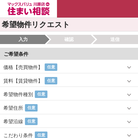
希望物件リクエスト
入力
確認
送信
ご希望条件
価格【売買物件】
任意
賃料【賃貸物件】
任意
希望物件種別
任意
希望住所
任意
希望沿線
任意
こだわり条件
任意