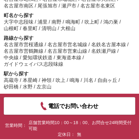
名古屋市南区
/
尾張旭市
/
瀬戸市
/
名古屋市名東区
町名から探す
大字中志段味
/
浦里
/
南野
/
鳴海町
/
吹上町
/
鴻の巣
/
山根町
/
春里町
/
清明山
/
大根山
路線から探す
名古屋市営桜通線
/
名古屋市営名城線
/
名鉄名古屋本線
/
名古屋市営鶴舞線
/
名古屋市営東山線
/
名鉄瀬戸線
/
中央線
/
愛知環状鉄道
/
東海道本線
/
ガイドウェイバス志段味線
駅から探す
高蔵寺
/
本星崎
/
神領
/
吹上
/
鳴海
/
川名
/
自由ヶ丘
/
砂田橋
/
水野
/
左京山
電話でお問い合わせ
店舗営業時間10：00～18：00、お問合せ24時間受付
営業時間：
可能
定休日：
無