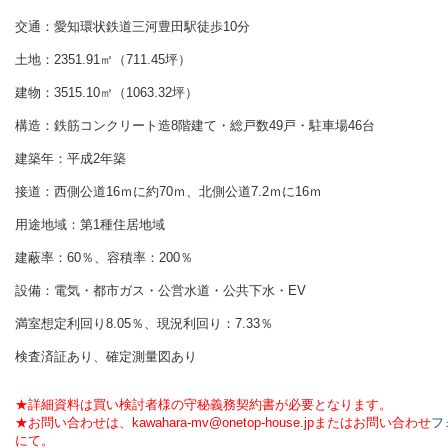
交通：愛知環状鉄道
三河豊田駅
徒歩
10分
土地：2351.91㎡（711.45坪）
建物：3515.10㎡（1063.32坪）
構造：鉄筋コンクリート造8階建て・総戸数49戸・駐車場46台
建築年：平成2年築
接道：西側公道16ｍに約70ｍ、北側公道7.2ｍに16ｍ
用途地域：第1種住居地域
建蔽率：60％、容積率：200％
設備：電気・都市ガス・公営水道・公共下水・EV
満室想定利回り8.05％、現況利回り：7.33％
検査済証あり、確定測量図あり
★詳細資料は買い検討者様の守秘義務契約書が必要となります。
★お問い合わせは、kawahara-mv@onetop-house.jpまたはお問い合わせ
フ
にて。