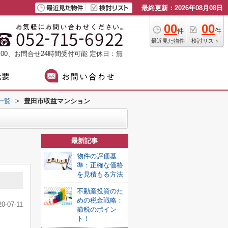
最終更新：2026年08月08日
00
00
件
件
最近見た物件
検討リスト
：00、お問合せ24時間受付可能
定休日：無
一覧
>
豊田市収益マンション
最新記事
物件の評価基
準：正確な価格
を見積もる方法
不動産投資のた
めの税金戦略：
20-07-11
節税のポイン
ト！