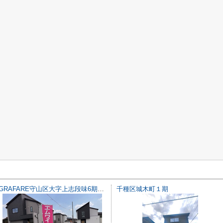
GRAFARE守山区大字上志段味6期4棟【仲介手数料無料 上志段味東小 志段味中】
千種区城木町１期