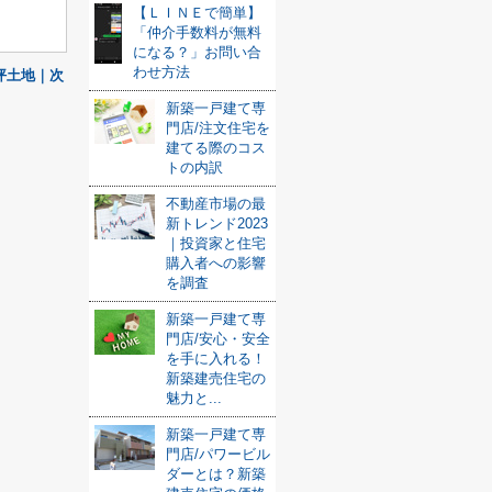
【ＬＩＮＥで簡単】
「仲介手数料が無料
になる？」お問い合
わせ方法
坪土地｜次
新築一戸建て専
門店/注文住宅を
建てる際のコス
トの内訳
不動産市場の最
新トレンド2023
｜投資家と住宅
購入者への影響
を調査
新築一戸建て専
門店/安心・安全
を手に入れる！
新築建売住宅の
魅力と...
新築一戸建て専
門店/パワービル
ダーとは？新築