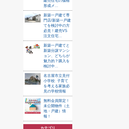
建売住宅の価格
形成メ...
新築一戸建て専
門店/新築一戸建
てを検討中の方
必見！建売VS
注文住宅...
新築一戸建てと
新築分譲マンシ
ョン、どちらが
魅力的？購入を
検討中...
名古屋市立見付
小学校: 子育て
を考える家族必
見の学校情報
無料会員限定！
未公開物件（土
地・戸建）情
報！
カテゴリ