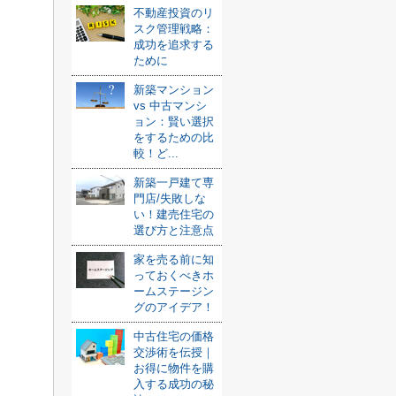
不動産投資のリ
スク管理戦略：
成功を追求する
ために
新築マンション
vs 中古マンシ
ョン：賢い選択
をするための比
較！ど...
新築一戸建て専
門店/失敗しな
い！建売住宅の
選び方と注意点
家を売る前に知
っておくべきホ
ームステージン
グのアイデア！
中古住宅の価格
交渉術を伝授｜
お得に物件を購
入する成功の秘