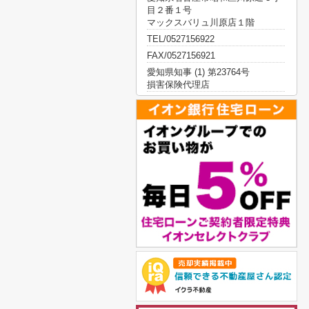
目２番１号
マックスバリュ川原店１階
TEL/0527156922
FAX/0527156921
愛知県知事 (1) 第23764号
損害保険代理店