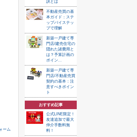
訣とは
不動産売買の基
本ガイド：ステ
ップバイステッ
プで理解
新築一戸建て専
門店/建売住宅の
隠れた諸費用と
は？予算計画の
ポイン...
新築一戸建て専
門店/不動産売買
契約の基本：注
意すべきポイン
ト
おすすめ記事
公式LINE限定！
友達追加で最大
仲介手数料無
ォーム
料！