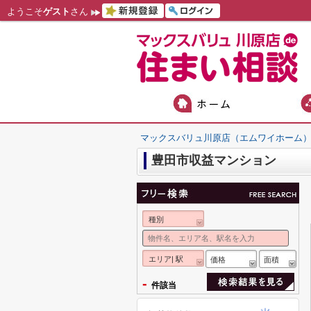
ようこそ
ゲスト
さん
マックスバリュ川原店（エムワイホーム
豊田市収益マンション
種別
エリア| 駅
価格
面積
-
件該当