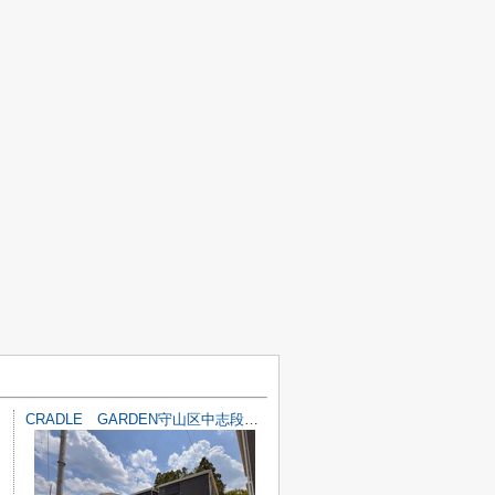
CRADLE GARDEN守山区中志段味第3【仲介手数料無料 志段味東小 志段味中】