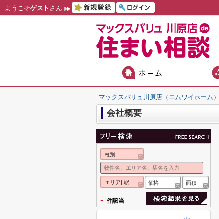
ようこそ
ゲスト
さん
マックスバリュ川原店（エムワイホーム
会社概要
種別
エリア| 駅
価格
面積
-
件該当