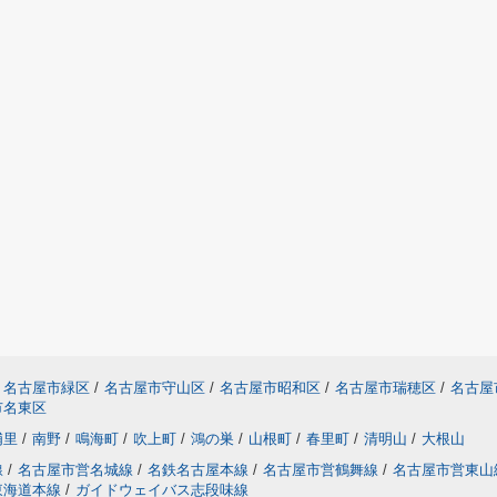
名古屋市緑区
/
名古屋市守山区
/
名古屋市昭和区
/
名古屋市瑞穂区
/
名古屋
市名東区
浦里
/
南野
/
鳴海町
/
吹上町
/
鴻の巣
/
山根町
/
春里町
/
清明山
/
大根山
線
/
名古屋市営名城線
/
名鉄名古屋本線
/
名古屋市営鶴舞線
/
名古屋市営東山
東海道本線
/
ガイドウェイバス志段味線