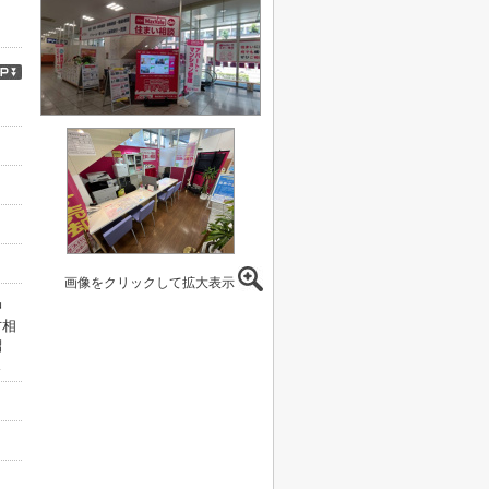
画像をクリックして拡大表示
仲
方相
紹
ス