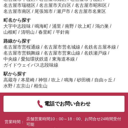
村田さんとLINEでのやり取りだけでなく、
名古屋市瑞穂区
/
名古屋市天白区
/
名古屋市昭和区
/
名古屋市南区
/
尾張旭市
/
瀬戸市
/
名古屋市名東区
オンライン面談や実際に自宅に来てくださり
町名から探す
家の選び方やローンの事などいろいろ教えて頂き
大字中志段味
/
鳴海町
/
浦里
/
南野
/
吹上町
/
鴻の巣
/
ました。
山根町
/
清明山
/
春里町
/
平針南
おかげでスムーズに契約することができました。
路線から探す
名古屋市営桜通線
/
名古屋市営名城線
/
名鉄名古屋本線
/
お店に伺った時には、お子さんがお手伝いをされ
名古屋市営鶴舞線
/
名古屋市営東山線
/
名鉄瀬戸線
/
ていました。
中央線
/
愛知環状鉄道
/
東海道本線
/
ガイドウェイバス志段味線
微笑ましい不動産屋さんだなと思いました。
駅から探す
高蔵寺
/
本星崎
/
神領
/
吹上
/
鳴海
/
砂田橋
/
自由ヶ丘
/
これからもよろしくお願いします。
水野
/
左京山
/
相生山
電話でお問い合わせ
店舗営業時間10：00～18：00、お問合せ24時間受付
営業時間：
可能