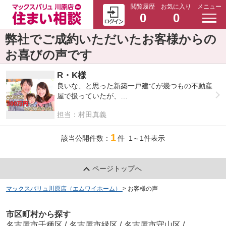
閲覧履歴
お気に入り
メニュー
0
0
弊社でご成約いただいたお客様からの
お喜びの声です
R・K様
良いな、と思った新築一戸建てが幾つもの不動産
屋で扱っていたが、
担当：村田真義
仲介手数料が無料のエムワイホームさんを選びま
した。
1
該当公開件数：
件 1～1件表示
仲介手数料だけでなくや物件の価格の交渉をして
いただき
ページトップへ
約300万円も安く家を買うことができました。
マックスバリュ川原店（エムワイホーム）
>
お客様の声
家を買うのが初めてなので、何もわからない状態
でしたが、
市区町村から探す
名古屋市千種区
/
名古屋市緑区
/
名古屋市守山区
/