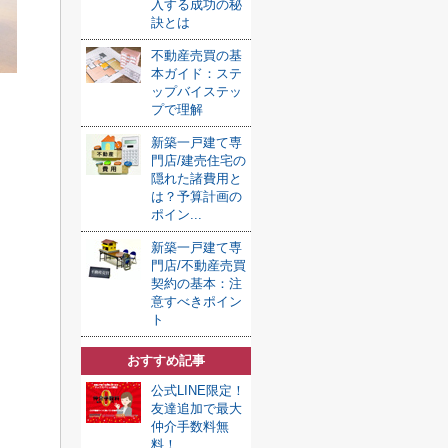
入する成功の秘
訣とは
不動産売買の基
本ガイド：ステ
ップバイステッ
プで理解
新築一戸建て専
門店/建売住宅の
隠れた諸費用と
は？予算計画の
ポイン...
新築一戸建て専
門店/不動産売買
契約の基本：注
意すべきポイン
ト
おすすめ記事
公式LINE限定！
友達追加で最大
仲介手数料無
料！