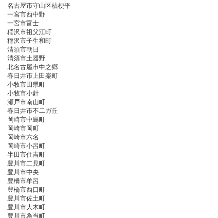
名古屋市守山区桔梗平
一宮市西中野
一宮市富士
稲沢市祖父江町
稲沢市子生和町
清須市朝日
清須市土器野
北名古屋市中之郷
春日井市上田楽町
小牧市田県町
小牧市小針
瀬戸市南山町
春日井市不二ガ丘
岡崎市中島町
岡崎市岡町
岡崎市六名
岡崎市小呂町
半田市住吉町
豊川市二見町
豊川市中央
豊橋市牟呂
豊橋市西口町
豊川市佐土町
豊川市大木町
豊川市為当町