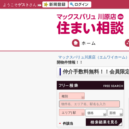
ようこそ
ゲスト
さん
マックスバリュ川原店（エムワイホーム
開物件情報！！
仲介手数料無料！！会員限
種別
エリア| 駅
価格
面積
-
件該当