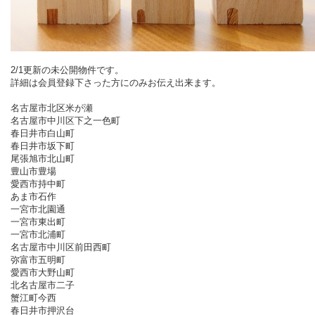
2/1更新の未公開物件です。
詳細は会員登録下さった方にのみお伝え出来ます。
名古屋市北区米が瀬
名古屋市中川区下之一色町
春日井市白山町
春日井市坂下町
尾張旭市北山町
豊山市豊場
愛西市持中町
あま市石作
一宮市北園通
一宮市東出町
一宮市北浦町
名古屋市中川区前田西町
弥富市五明町
愛西市大野山町
北名古屋市二子
蟹江町今西
春日井市押沢台