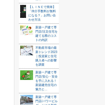
【ＬＩＮＥで簡単】
「仲介手数料が無料
になる？」お問い合
わせ方法
新築一戸建て専
門店/注文住宅を
建てる際のコス
トの内訳
不動産市場の最
新トレンド2023
｜投資家と住宅
購入者への影響
を調査
新築一戸建て専
門店/安心・安全
を手に入れる！
新築建売住宅の
魅力と...
新築一戸建て専
門店/パワービル