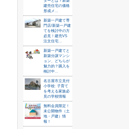
ダーとは？新築
建売住宅の価格
形成メ...
新築一戸建て専
門店/新築一戸建
てを検討中の方
必見！建売VS
注文住宅...
新築一戸建てと
新築分譲マンシ
ョン、どちらが
魅力的？購入を
検討中...
名古屋市立見付
小学校: 子育て
を考える家族必
見の学校情報
無料会員限定！
未公開物件（土
地・戸建）情
報！