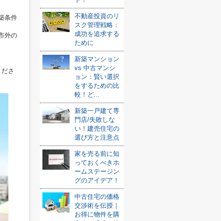
不動産投資のリ
築条件
スク管理戦略：
成功を追求する
市外の
ために
新築マンション
vs 中古マンシ
くださ
ョン：賢い選択
をするための比
較！ど...
新築一戸建て専
門店/失敗しな
い！建売住宅の
選び方と注意点
家を売る前に知
っておくべきホ
ームステージン
グのアイデア！
中古住宅の価格
交渉術を伝授｜
お得に物件を購