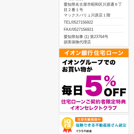
愛知県名古屋市昭和区川原通６丁
目２番１号
マックスバリュ川原店１階
TEL/0527156922
FAX/0527156921
愛知県知事 (1) 第23764号
損害保険代理店