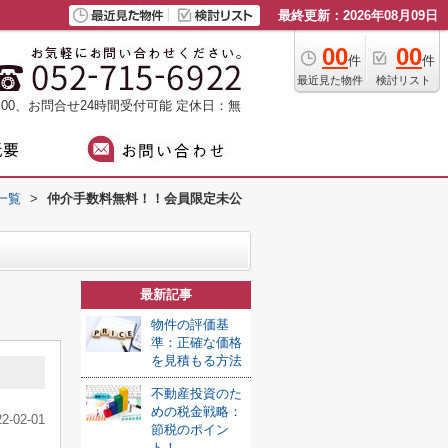
最終更新：2026年08月09日
00
00
件
件
最近見た物件
検討リスト
：00、お問合せ24時間受付可能
定休日：無
一覧
>
仲介手数料無料！！会員限定未公
最新記事
物件の評価基
準：正確な価格
を見積もる方法
不動産投資のた
めの税金戦略：
22-02-01
節税のポイン
ト！