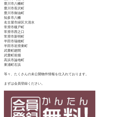
豊川市八幡町
豊川市長沢町
豊川市御油町
知多市八幡
名古屋市緑区大清水
常滑市榎戸町
常滑市西之口
常滑市新明町
半田市瑞穂町
半田市岩滑東町
武豊町廻間
武豊町前畑
高浜市論地町
東浦町石浜
等々、たくさんの未公開物件情報を仕入れております。
まずは会員登録ください。