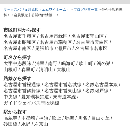
マックスバリュ川原店（エムワイホーム）
>
ブログ記事一覧
>
仲介手数料無
料！！会員限定未公開物件情報！！
市区町村から探す
名古屋市千種区
/
名古屋市緑区
/
名古屋市守山区
/
名古屋市昭和区
/
名古屋市瑞穂区
/
名古屋市天白区
/
名古屋市南区
/
尾張旭市
/
瀬戸市
/
名古屋市名東区
町名から探す
大字中志段味
/
浦里
/
南野
/
鳴海町
/
吹上町
/
鴻の巣
/
山根町
/
春里町
/
清明山
/
大根山
路線から探す
名古屋市営桜通線
/
名古屋市営名城線
/
名鉄名古屋本線
/
名古屋市営鶴舞線
/
名古屋市営東山線
/
名鉄瀬戸線
/
中央線
/
愛知環状鉄道
/
東海道本線
/
ガイドウェイバス志段味線
駅から探す
高蔵寺
/
本星崎
/
神領
/
吹上
/
鳴海
/
川名
/
自由ヶ丘
/
砂田橋
/
水野
/
左京山