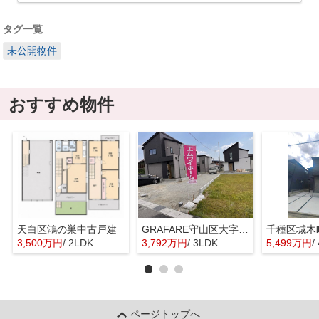
タグ一覧
未公開物件
おすすめ物件
天白区鴻の巣中古戸建
GRAFARE守山区大字上志段味6期4棟【仲介手数料無料 上志段味東小 志段味中】
千種区城木
3,500万円
/ 2LDK
3,792万円
/ 3LDK
5,499万円
/
ページトップへ