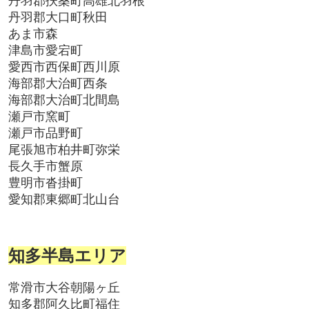
丹羽郡扶桑町高雄北羽根
丹羽郡大口町秋田
あま市森
津島市愛宕町
愛西市西保町西川原
海部郡大治町西条
海部郡大治町北間島
瀬戸市窯町
瀬戸市品野町
尾張旭市柏井町弥栄
長久手市蟹原
豊明市沓掛町
愛知郡東郷町北山台
知多半島エリア
常滑市大谷朝陽ヶ丘
知多郡阿久比町福住