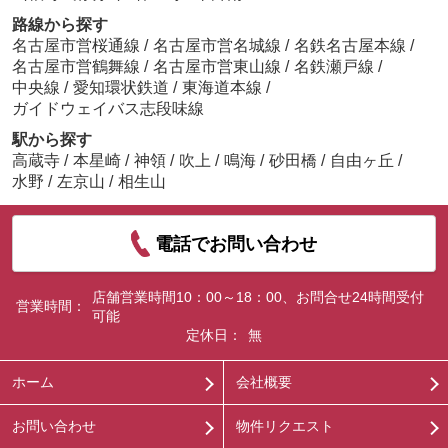
路線から探す
名古屋市営桜通線
/
名古屋市営名城線
/
名鉄名古屋本線
/
名古屋市営鶴舞線
/
名古屋市営東山線
/
名鉄瀬戸線
/
中央線
/
愛知環状鉄道
/
東海道本線
/
ガイドウェイバス志段味線
駅から探す
高蔵寺
/
本星崎
/
神領
/
吹上
/
鳴海
/
砂田橋
/
自由ヶ丘
/
水野
/
左京山
/
相生山
電話でお問い合わせ
店舗営業時間10：00～18：00、お問合せ24時間受付
営業時間：
可能
定休日：
無
ホーム
会社概要
お問い合わせ
物件リクエスト