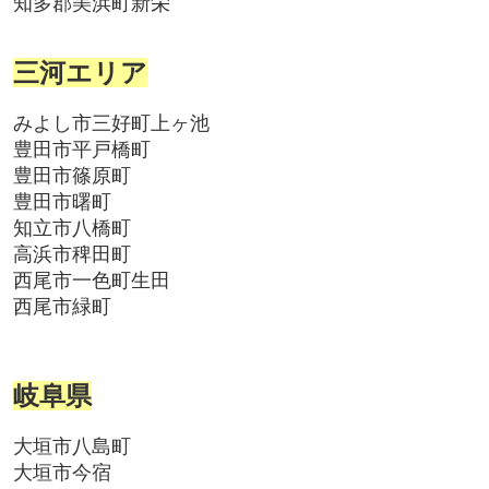
知多郡美浜町新栄
三河エリア
みよし市三好町上ヶ池
豊田市平戸橋町
豊田市篠原町
豊田市曙町
知立市八橋町
高浜市稗田町
西尾市一色町生田
西尾市緑町
岐阜県
大垣市八島町
大垣市今宿