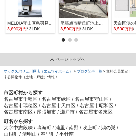
MELDIA守山区鳥羽見全１棟【仲介手数料無料 鳥羽見小】
尾張旭市晴丘町池上全２棟【仲介手数料無料 本地原小 旭中】
天白区鴻の
3,690万円
/ 3LDK
3,590万円
/ 3LDK
3,500万円
/
ページトップへ
マックスバリュ川原店（エムワイホーム）
>
ブログ記事一覧
>
無料会員限定！
未公開物件（土地・戸建）情報！
市区町村から探す
名古屋市千種区
/
名古屋市緑区
/
名古屋市守山区
/
名古屋市瑞穂区
/
名古屋市天白区
/
名古屋市昭和区
/
名古屋市南区
/
尾張旭市
/
瀬戸市
/
名古屋市名東区
町名から探す
大字中志段味
/
鳴海町
/
浦里
/
南野
/
吹上町
/
鴻の巣
/
山根町
/
清明山
/
春里町
/
平針南