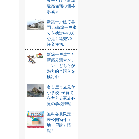
ダーとは？新築
建売住宅の価格
形成メ...
新築一戸建て専
門店/新築一戸建
てを検討中の方
必見！建売VS
注文住宅...
新築一戸建てと
新築分譲マンシ
ョン、どちらが
魅力的？購入を
検討中...
名古屋市立見付
小学校: 子育て
を考える家族必
見の学校情報
無料会員限定！
未公開物件（土
地・戸建）情
報！