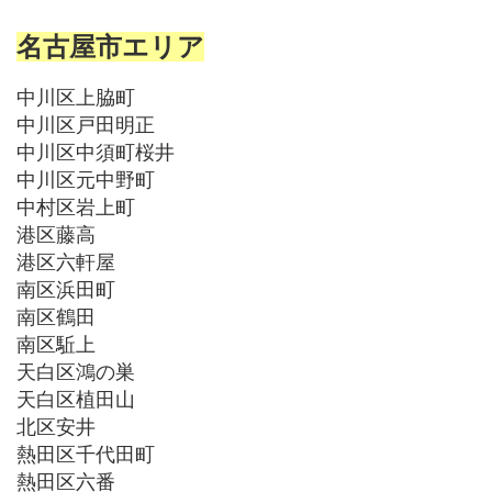
名古屋市エリア
中川区上脇町
中川区戸田明正
中川区中須町桜井
中川区元中野町
中村区岩上町
港区藤高
港区六軒屋
南区浜田町
南区鶴田
南区駈上
天白区鴻の巣
天白区植田山
北区安井
熱田区千代田町
熱田区六番