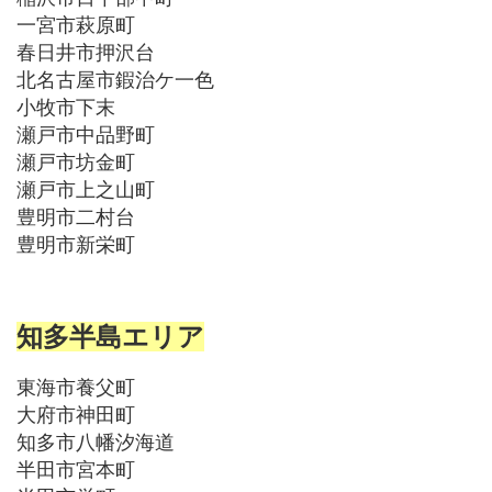
一宮市萩原町
春日井市押沢台
北名古屋市鍜治ケ一色
小牧市下末
瀬戸市中品野町
瀬戸市坊金町
瀬戸市上之山町
豊明市二村台
豊明市新栄町
知多半島エリア
東海市養父町
大府市神田町
知多市八幡汐海道
半田市宮本町