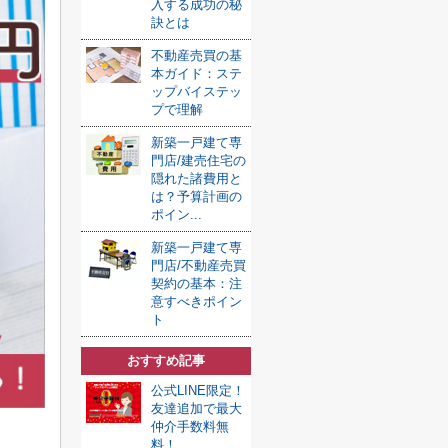
入する成功の秘
訣とは
不動産売買の基
本ガイド：ステ
ップバイステッ
プで理解
新築一戸建て専
門店/建売住宅の
隠れた諸費用と
は？予算計画の
ポイン...
新築一戸建て専
門店/不動産売買
契約の基本：注
意すべきポイン
ト
おすすめ記事
公式LINE限定！
友達追加で最大
仲介手数料無
料！