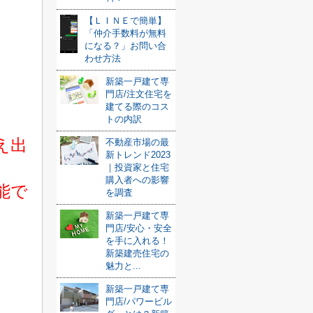
【ＬＩＮＥで簡単】
「仲介手数料が無料
になる？」お問い合
わせ方法
新築一戸建て専
門店/注文住宅を
建てる際のコス
トの内訳
え出
不動産市場の最
新トレンド2023
｜投資家と住宅
購入者への影響
能で
を調査
新築一戸建て専
門店/安心・安全
を手に入れる！
新築建売住宅の
魅力と...
新築一戸建て専
門店/パワービル