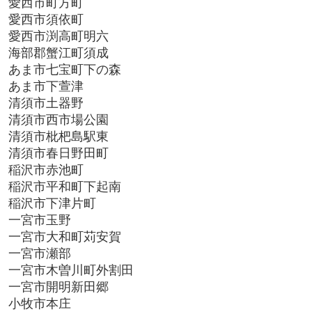
愛西市町方町
愛西市須依町
愛西市渕高町明六
海部郡蟹江町須成
あま市七宝町下の森
あま市下萱津
清須市土器野
清須市西市場公園
清須市枇杷島駅東
清須市春日野田町
稲沢市赤池町
稲沢市平和町下起南
稲沢市下津片町
一宮市玉野
一宮市大和町苅安賀
一宮市瀬部
一宮市木曽川町外割田
一宮市開明新田郷
小牧市本庄