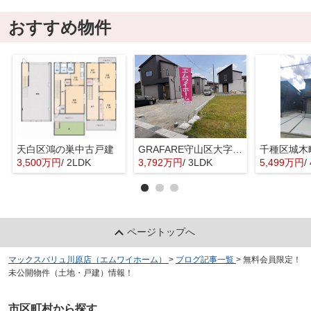
おすすめ物件
天白区鴻の巣中古戸建
GRAFARE守山区大字上志段味6期4棟【仲介手数料無料 上志段味東小 志段味中】
千種区城木
3,500万円
/ 2LDK
3,792万円
/ 3LDK
5,499万円
/
ページトップへ
マックスバリュ川原店（エムワイホーム）
>
ブログ記事一覧
>
無料会員限定！
未公開物件（土地・戸建）情報！
市区町村から探す