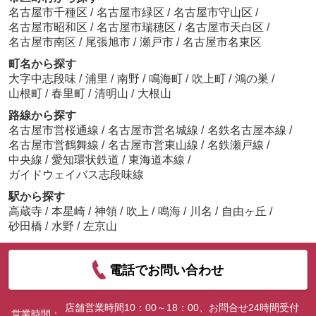
名古屋市千種区
/
名古屋市緑区
/
名古屋市守山区
/
名古屋市昭和区
/
名古屋市瑞穂区
/
名古屋市天白区
/
名古屋市南区
/
尾張旭市
/
瀬戸市
/
名古屋市名東区
町名から探す
大字中志段味
/
浦里
/
南野
/
鳴海町
/
吹上町
/
鴻の巣
/
山根町
/
春里町
/
清明山
/
大根山
路線から探す
名古屋市営桜通線
/
名古屋市営名城線
/
名鉄名古屋本線
/
名古屋市営鶴舞線
/
名古屋市営東山線
/
名鉄瀬戸線
/
中央線
/
愛知環状鉄道
/
東海道本線
/
ガイドウェイバス志段味線
駅から探す
高蔵寺
/
本星崎
/
神領
/
吹上
/
鳴海
/
川名
/
自由ヶ丘
/
砂田橋
/
水野
/
左京山
電話でお問い合わせ
店舗営業時間10：00～18：00、お問合せ24時間受付
営業時間：