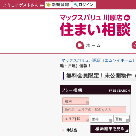
ようこそ
ゲスト
さん
マックスバリュ川原店（エムワイホーム
地・戸建）情報！
無料会員限定！未公開物件
種別
エリア| 駅
価格
面積
-
件該当