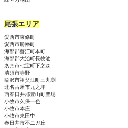
緑区万場山
尾張エリア
愛西市東條町
愛西市勝幡町
海部郡蟹江町本町
海部郡大治町長牧油
あま市七宝町下之森
清須市寺野
稲沢市祖父江町三丸渕
北名古屋市九之坪
西春日井郡豊山町豊場
小牧市久保一色
小牧市本庄
小牧市東田中
春日井市不二ガ丘