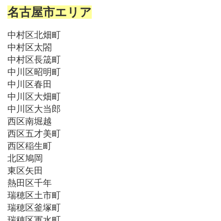
名古屋市エリア
中村区北畑町
中村区太閤
中村区長筬町
中川区昭明町
中川区春田
中川区大畑町
中川区大当郎
西区南堀越
西区五才美町
西区稲生町
北区鳩岡
東区矢田
熱田区千年
瑞穂区土市町
瑞穂区釜塚町
瑞穂区軍水町