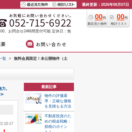
最終更新：2026年08月07日
00
00
件
件
最近見た物件
検討リスト
：00、お問合せ24時間受付可能
定休日：無
一覧
>
無料会員限定！未公開物件（土
最新記事
魅力。
 ≫
物件の評価基
準：正確な価格
を見積もる方法
不動産投資のた
めの税金戦略：
22-10-17
節税のポイン
ト！