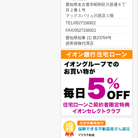
愛知県名古屋市昭和区川原通６丁
目２番１号
マックスバリュ川原店１階
TEL/0527156922
FAX/0527156921
愛知県知事 (1) 第23764号
損害保険代理店