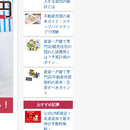
入する成功の秘
訣とは
不動産売買の基
本ガイド：ステ
ップバイステッ
プで理解
新築一戸建て専
門店/建売住宅の
隠れた諸費用と
は？予算計画の
ポイン...
新築一戸建て専
門店/不動産売買
契約の基本：注
意すべきポイン
ト
おすすめ記事
公式LINE限定！
友達追加で最大
仲介手数料無
料！