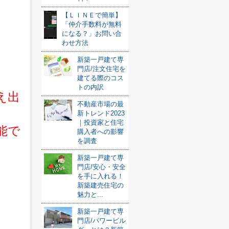
【ＬＩＮＥで簡単】
「仲介手数料が無料
になる？」お問い合
わせ方法
新築一戸建て専
門店/注文住宅を
建てる際のコス
トの内訳
え出
不動産市場の最
新トレンド2023
｜投資家と住宅
能で
購入者への影響
を調査
新築一戸建て専
門店/安心・安全
を手に入れる！
新築建売住宅の
魅力と...
新築一戸建て専
門店/パワービル