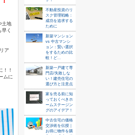
！！
不動産投資のリ
スク管理戦略：
成功を追求する
や土地
ために
も早く
新築マンション
vs 中古マンシ
ョン：賢い選択
リア
をするための比
較！ど...
新築一戸建て専
に！！
門店/失敗しな
ームに
い！建売住宅の
選び方と注意点
家を売る前に知
っておくべきホ
ームステージン
グのアイデア！
中古住宅の価格
交渉術を伝授｜
お得に物件を購