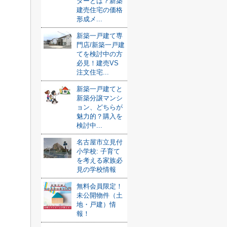
ダーとは？新築
建売住宅の価格
形成メ...
新築一戸建て専
門店/新築一戸建
てを検討中の方
必見！建売VS
注文住宅...
新築一戸建てと
新築分譲マンシ
ョン、どちらが
魅力的？購入を
検討中...
名古屋市立見付
小学校: 子育て
を考える家族必
見の学校情報
無料会員限定！
未公開物件（土
地・戸建）情
報！