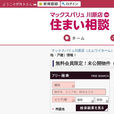
ようこそ
ゲスト
さん
マックスバリュ川原店（エムワイホーム
地・戸建）情報！
無料会員限定！未公開物件
種別
エリア| 駅
価格
面積
-
件該当