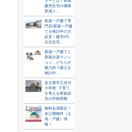
ダーとは？新築
建売住宅の価格
形成メ...
新築一戸建て専
門店/新築一戸建
てを検討中の方
必見！建売VS
注文住宅...
新築一戸建てと
新築分譲マンシ
ョン、どちらが
魅力的？購入を
検討中...
名古屋市立見付
小学校: 子育て
を考える家族必
見の学校情報
無料会員限定！
未公開物件（土
地・戸建）情
報！