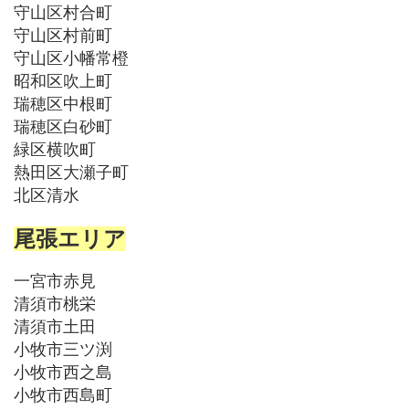
守山区村合町
守山区村前町
守山区小幡常橙
昭和区吹上町
瑞穂区中根町
瑞穂区白砂町
緑区横吹町
熱田区大瀬子町
北区清水
尾張エリア
一宮市赤見
清須市桃栄
清須市土田
小牧市三ツ渕
小牧市西之島
小牧市西島町