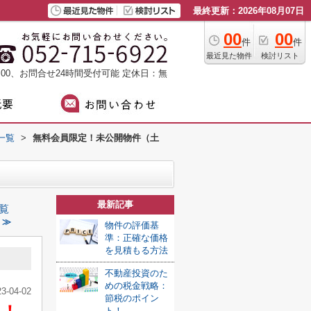
最終更新：2026年08月07日
00
00
件
件
最近見た物件
検討リスト
：00、お問合せ24時間受付可能
定休日：無
一覧
>
無料会員限定！未公開物件（土
最新記事
覧
 ≫
物件の評価基
準：正確な価格
を見積もる方法
不動産投資のた
めの税金戦略：
23-04-02
節税のポイン
ト！