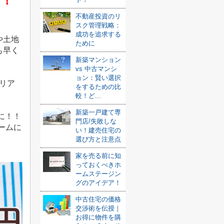
！！
不動産投資のリ
スク管理戦略：
成功を追求する
や土地
ために
も早く
新築マンション
vs 中古マンシ
ョン：賢い選択
リア
をするための比
較！ど...
新築一戸建て専
に！！
門店/失敗しな
ームに
い！建売住宅の
選び方と注意点
家を売る前に知
っておくべきホ
ームステージン
グのアイデア！
中古住宅の価格
交渉術を伝授｜
お得に物件を購