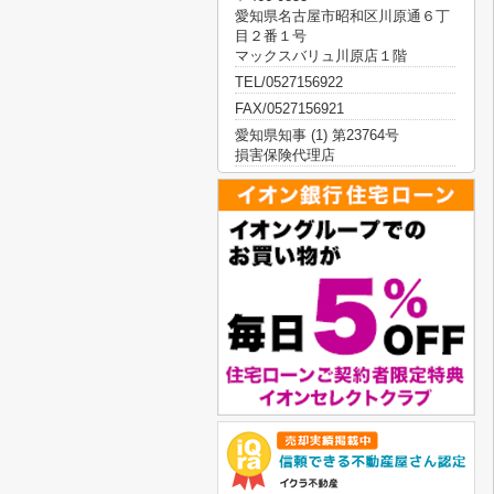
愛知県名古屋市昭和区川原通６丁
目２番１号
マックスバリュ川原店１階
TEL/0527156922
FAX/0527156921
愛知県知事 (1) 第23764号
損害保険代理店