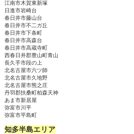
江南市木賀東新塚
日進市岩崎台
春日井市藤山台
春日井市不二ガ丘
春日井市下条町
春日井市高森台
春日井市高蔵寺町
西春日井郡豊山町青山
長久手市段の上
北名古屋市六ツ師
北名古屋市久地野
北名古屋市熊之庄
丹羽郡扶桑町柏森天神
あま市新居屋
弥富市川平
弥富市平島町
知多半島エリア