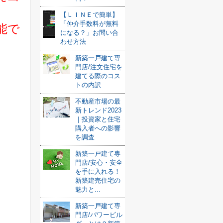
【ＬＩＮＥで簡単】
「仲介手数料が無料
能で
になる？」お問い合
わせ方法
新築一戸建て専
門店/注文住宅を
建てる際のコス
トの内訳
不動産市場の最
新トレンド2023
｜投資家と住宅
購入者への影響
を調査
新築一戸建て専
門店/安心・安全
を手に入れる！
新築建売住宅の
魅力と...
新築一戸建て専
門店/パワービル