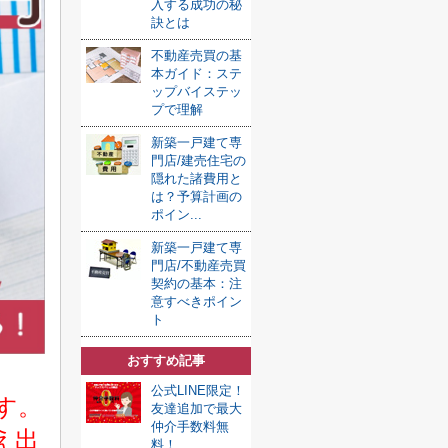
入する成功の秘
訣とは
不動産売買の基
本ガイド：ステ
ップバイステッ
プで理解
新築一戸建て専
門店/建売住宅の
隠れた諸費用と
は？予算計画の
ポイン...
新築一戸建て専
門店/不動産売買
契約の基本：注
意すべきポイン
ト
おすすめ記事
公式LINE限定！
です。
友達追加で最大
仲介手数料無
え出
料！