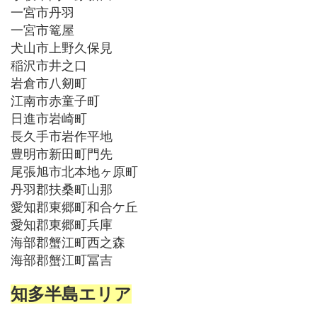
一宮市丹羽
一宮市篭屋
犬山市上野久保見
稲沢市井之口
岩倉市八剱町
江南市赤童子町
日進市岩崎町
長久手市岩作平地
豊明市新田町門先
尾張旭市北本地ヶ原町
丹羽郡扶桑町山那
愛知郡東郷町和合ケ丘
愛知郡東郷町兵庫
海部郡蟹江町西之森
海部郡蟹江町冨吉
知多半島エリア