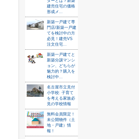
ダーとは？新築
建売住宅の価格
形成メ...
新築一戸建て専
門店/新築一戸建
てを検討中の方
必見！建売VS
注文住宅...
新築一戸建てと
新築分譲マンシ
ョン、どちらが
魅力的？購入を
検討中...
名古屋市立見付
小学校: 子育て
を考える家族必
見の学校情報
無料会員限定！
未公開物件（土
地・戸建）情
報！