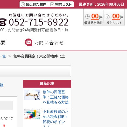
最終更新：2026年08月06日
00
00
件
件
最近見た物件
検討リスト
：00、お問合せ24時間受付可能
定休日：無
一覧
>
無料会員限定！未公開物件（土
最新記事
覧
物件の評価基
準：正確な価格
を見積もる方法
不動産投資のた
めの税金戦略：
23-07-17
節税のポイン
ト！