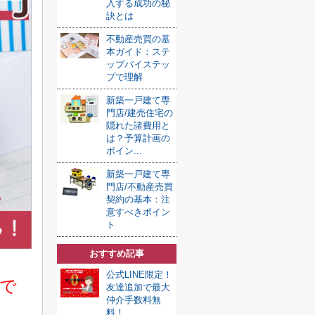
入する成功の秘
訣とは
不動産売買の基
本ガイド：ステ
ップバイステッ
プで理解
新築一戸建て専
門店/建売住宅の
隠れた諸費用と
は？予算計画の
ポイン...
新築一戸建て専
門店/不動産売買
契約の基本：注
意すべきポイン
ト
おすすめ記事
公式LINE限定！
報で
友達追加で最大
仲介手数料無
料！