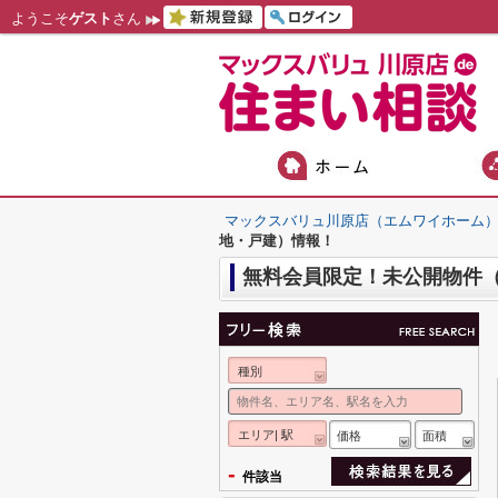
ようこそ
ゲスト
さん
マックスバリュ川原店（エムワイホーム
地・戸建）情報！
無料会員限定！未公開物件
種別
エリア| 駅
価格
面積
-
件該当