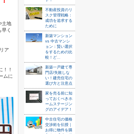
！！
不動産投資のリ
スク管理戦略：
成功を追求する
や土地
ために
も早く
新築マンション
vs 中古マンシ
ョン：賢い選択
リア
をするための比
較！ど...
新築一戸建て専
に！！
門店/失敗しな
ームに
い！建売住宅の
選び方と注意点
家を売る前に知
っておくべきホ
ームステージン
グのアイデア！
中古住宅の価格
交渉術を伝授｜
お得に物件を購