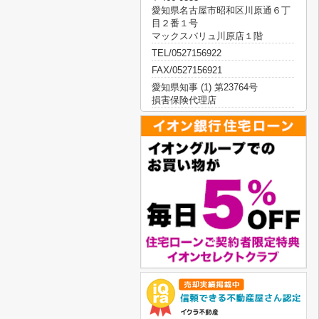
愛知県名古屋市昭和区川原通６丁
目２番１号
マックスバリュ川原店１階
TEL/0527156922
FAX/0527156921
愛知県知事 (1) 第23764号
損害保険代理店