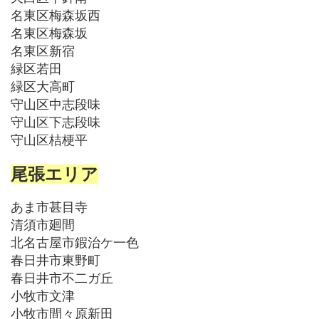
名東区梅森坂西
名東区梅森坂
名東区新宿
緑区若田
緑区大高町
守山区中志段味
守山区下志段味
守山区桔梗平
尾張エリア
あま市甚目寺
清須市廻間
北名古屋市鍜治ケ一色
春日井市東野町
春日井市不二ガ丘
小牧市文津
小牧市間々原新田