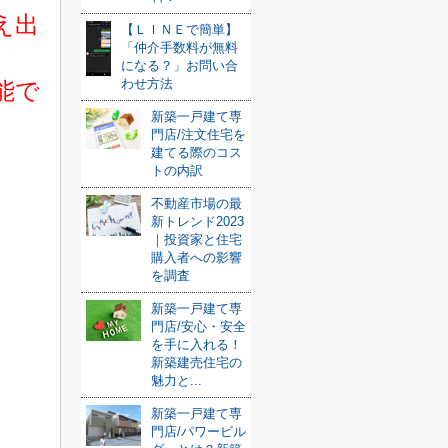
え出
【ＬＩＮＥで簡単】
「仲介手数料が無料
になる？」お問い合
わせ方法
能で
新築一戸建て専
門店/注文住宅を
建てる際のコス
トの内訳
不動産市場の最
新トレンド2023
｜投資家と住宅
購入者への影響
を調査
新築一戸建て専
門店/安心・安全
を手に入れる！
新築建売住宅の
魅力と...
新築一戸建て専
門店/パワービル