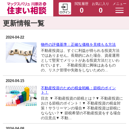
閲覧履歴
お気に入り
メニュー
0
0
更新情報一覧
2024-04-22
物件の評価基準：正確な価格を見積もる方法
不動産投資は、すぐに利益が得られる投資方法
ではありません。長期的にみた場合、資産運用
として堅実でメリットがある投資方法だといわ
れています。 不動産投資に興味はあるもの
の、リスク管理や失敗をしないための...
2024-04-15
不動産投資のための税金戦略：節税のポイン
ト！
目次 ▼ 不動産投資の節税とは？▼ 不動産投資に
おける節税のポイント！▼ 不動産投資の税金対
策！サラリーマンの場合▼ 不動産投資は節税に
ならない？▼ 節税希望の不動産投資をする場合
の注意点▼ 不動...
2024-04-08