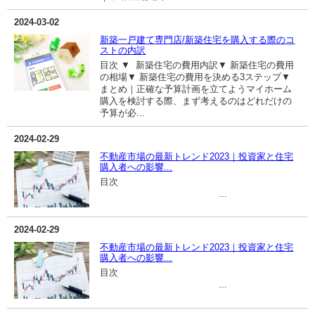
2024-03-02
新築一戸建て専門店/新築住宅を購入する際のコ
ストの内訳
目次 ▼ 新築住宅の費用内訳▼ 新築住宅の費用
の相場▼ 新築住宅の費用を決める3ステップ▼
まとめ｜正確な予算計画を立てようマイホーム
購入を検討する際、まず考えるのはどれだけの
予算が必...
2024-02-29
不動産市場の最新トレンド2023｜投資家と住宅
購入者への影響...
目次
...
2024-02-29
不動産市場の最新トレンド2023｜投資家と住宅
購入者への影響...
目次
...