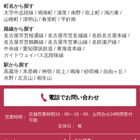
町名から探す
大字中志段味
/
鳴海町
/
浦里
/
南野
/
吹上町
/
鴻の巣
/
山根町
/
清明山
/
春里町
/
平針南
路線から探す
名古屋市営桜通線
/
名古屋市営名城線
/
名鉄名古屋本線
/
名古屋市営鶴舞線
/
名古屋市営東山線
/
名鉄瀬戸線
/
中央線
/
愛知環状鉄道
/
東海道本線
/
ガイドウェイバス志段味線
駅から探す
高蔵寺
/
本星崎
/
神領
/
吹上
/
鳴海
/
砂田橋
/
自由ヶ丘
/
水野
/
左京山
/
相生山
電話でお問い合わせ
店舗営業時間10：00～18：00、お問合せ24時間受付
営業時間：
可能
定休日：
無