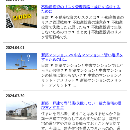
不動産投資のリスク管理戦略：成功を追求する
ために
目次 ▼ 不動産投資のリスクとは▼ 不動産投資の
リスク管理戦略▼ 不動産投資の注意点▼ 不動産
投資で失敗したと思ったら▼ 不動産投資で失敗
しないためのコツ▼ まとめ｜不動産投資のリス
ク管理戦略で失...
2024-04-01
新築マンション vs 中古マンション：賢い選択を
するための比...
目次 ▼ 新築マンションと中古マンションではど
っちがお得？▼ 新築マンションと中古マンショ
ンの値段は変わらない？▼ 中古のマンションメ
リット・デメリット▼ 新築マンションのメリッ
ト・デメリット▼ ...
2024-03-30
新築一戸建て専門店/失敗しない！建売住宅の選
び方と注意点
住まいを選ぶ際、迷うことはありませんか？新
築一戸建てで安心して暮らすためには、建売住
宅の選び方や注意点を知っておくことが大切で
す。今回は、建売住宅を購入できたものの、選