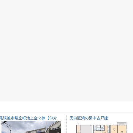
尾張旭市晴丘町池上全２棟【仲介手数料無料 本地原小 旭中】
天白区鴻の巣中古戸建