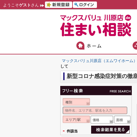
ようこそ
ゲスト
さん
マックスバリュ川原店（エムワイホーム
して
新型コロナ感染症対策の徹
種別
エリア| 駅
価格
面積
-
件該当