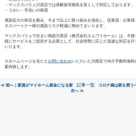
・マックスバリュ川原店では扉解放等換気を良くして対応しております。
・うがい・手洗いの推奨
感染拡大の状況を鑑み、今まで以上に取り組みを強化し、従業員・お客様
ネスパートナー様の感染リスク軽減に努めてまいります。
マックスバリュで住まい相談川原店（株式会社エムワイホーム）は
、今後
様にサービスをご提供する企業として、社会情勢に応じた迅速な対応を行
いります。
※ホームページを見たと
お問い合わせ
いただいた方限定で仲介手数料無料
案内致します。
記事一覧
≪ 前へ｜家賃がマイホーム資金になる家
コロナ禍は家を買う
次へ ≫