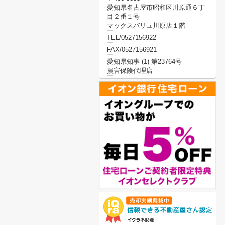
愛知県名古屋市昭和区川原通６丁
目２番１号
マックスバリュ川原店１階
TEL/0527156922
FAX/0527156921
愛知県知事 (1) 第23764号
損害保険代理店