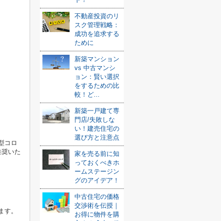
不動産投資のリ
スク管理戦略：
成功を追求する
ために
新築マンション
vs 中古マンシ
ョン：賢い選択
をするための比
較！ど...
新築一戸建て専
門店/失敗しな
い！建売住宅の
選び方と注意点
型コロ
推奨いた
家を売る前に知
っておくべきホ
ームステージン
グのアイデア！
中古住宅の価格
交渉術を伝授｜
ます。
お得に物件を購