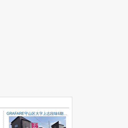
GRAFARE守山区大字上志段味6期4棟【仲介手数料無料 上志段味東小 志段味中】