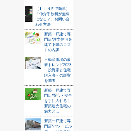
【ＬＩＮＥで簡単】
「仲介手数料が無料
になる？」お問い合
わせ方法
新築一戸建て専
門店/注文住宅を
建てる際のコス
トの内訳
不動産市場の最
新トレンド2023
｜投資家と住宅
購入者への影響
を調査
新築一戸建て専
門店/安心・安全
を手に入れる！
新築建売住宅の
魅力と...
新築一戸建て専
門店/パワービル