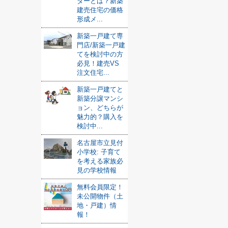
ダーとは？新築
建売住宅の価格
形成メ...
新築一戸建て専
門店/新築一戸建
てを検討中の方
必見！建売VS
注文住宅...
新築一戸建てと
新築分譲マンシ
ョン、どちらが
魅力的？購入を
検討中...
名古屋市立見付
小学校: 子育て
を考える家族必
見の学校情報
無料会員限定！
未公開物件（土
地・戸建）情
報！