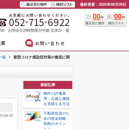
最終更新：2026年08月09日
00
00
件
件
最近見た物件
検討リスト
：00、お問合せ24時間受付可能
定休日：無
一覧
>
新型コロナ感染症対策の徹底に関
最新記事
物件の評価基
準：正確な価格
を見積もる方法
不動産投資のた
20-04-10
めの税金戦略：
節税のポイン
ト！