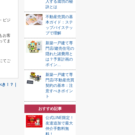
入する成功の秘
訣とは
不動産売買の基
・ビジ
本ガイド：ステ
ップバイステッ
プで理解
もお客
ってま
新築一戸建て専
門店/建売住宅の
隠れた諸費用と
は？予算計画の
にてご
ポイン...
新築一戸建て専
門店/不動産売買
べき！？｜
契約の基本：注
意すべきポイン
ト
おすすめ記事
公式LINE限定！
友達追加で最大
仲介手数料無
料！