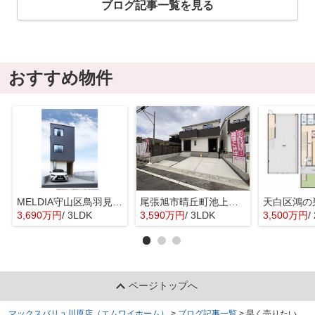
ブログ記事一覧を見る
おすすめ物件
MELDIA守山区鳥羽見全１棟【仲介手数料無料 鳥羽見小】
尾張旭市晴丘町池上全２棟【仲介手数料無料 本地原小 旭中】
天白区鴻の
3,690万円
/ 3LDK
3,590万円
/ 3LDK
3,500万円
/
ページトップへ
マックスバリュ川原店（エムワイホーム）
>
ブログ記事一覧
>
早く売りたい