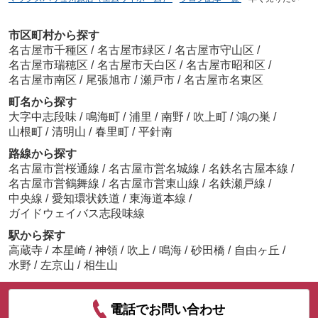
市区町村から探す
名古屋市千種区
/
名古屋市緑区
/
名古屋市守山区
/
名古屋市瑞穂区
/
名古屋市天白区
/
名古屋市昭和区
/
名古屋市南区
/
尾張旭市
/
瀬戸市
/
名古屋市名東区
町名から探す
大字中志段味
/
鳴海町
/
浦里
/
南野
/
吹上町
/
鴻の巣
/
山根町
/
清明山
/
春里町
/
平針南
路線から探す
名古屋市営桜通線
/
名古屋市営名城線
/
名鉄名古屋本線
/
名古屋市営鶴舞線
/
名古屋市営東山線
/
名鉄瀬戸線
/
中央線
/
愛知環状鉄道
/
東海道本線
/
ガイドウェイバス志段味線
駅から探す
高蔵寺
/
本星崎
/
神領
/
吹上
/
鳴海
/
砂田橋
/
自由ヶ丘
/
水野
/
左京山
/
相生山
電話でお問い合わせ