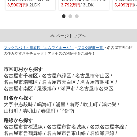
3,500万円
/ 2LDK
3,792万円
/ 3LDK
5,499万円
/
ページトップへ
マックスバリュ川原店（エムワイホーム）
>
ブログ記事一覧
>
名古屋市天白区
の住みやすさをチェック！アクセスの利便性をご紹介！
市区町村から探す
名古屋市千種区
/
名古屋市緑区
/
名古屋市守山区
/
名古屋市瑞穂区
/
名古屋市天白区
/
名古屋市昭和区
/
名古屋市南区
/
尾張旭市
/
瀬戸市
/
名古屋市名東区
町名から探す
大字中志段味
/
鳴海町
/
浦里
/
南野
/
吹上町
/
鴻の巣
/
山根町
/
清明山
/
春里町
/
平針南
路線から探す
名古屋市営桜通線
/
名古屋市営名城線
/
名鉄名古屋本線
/
名古屋市営鶴舞線
/
名古屋市営東山線
/
名鉄瀬戸線
/