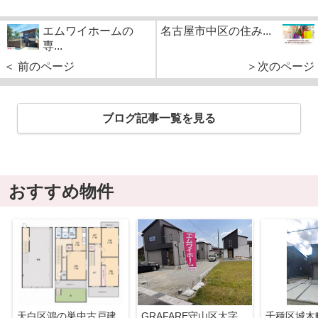
エムワイホームの
名古屋市中区の住み...
専...
＜ 前のページ
＞次のページ
ブログ記事一覧を見る
おすすめ物件
天白区鴻の巣中古戸建
GRAFARE守山区大字上志段味6期4棟【仲介手数料無料 上志段味東小 志段味中】
千種区城木