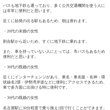
バスも地下鉄も通っており、多く公共交通機関を使う人に
は非常に便利だと思います。
近くに始発の出る駅もあるため、朝は座れます。
・
20
代の未婚の女性
割合駅から近いため、すぐに地下鉄に乗れます。
また、車を持っていない人にとっては、市バスもあるため
便利だと思います。
・
30
代の既婚の女性
近くにインターチェンジがあり、東名・東名阪・名神・環
状線名
2
環・伊勢湾岸道などに便利にアクセスできるため、
車で多方面に出掛ける時に便利です。
・
30
代の既婚の女性
名古屋駅に
30
分程度で乗り換え
1
回で行くことができます。