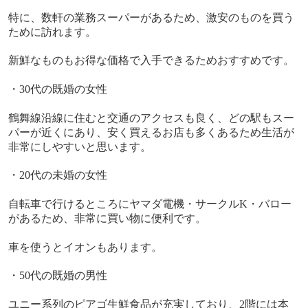
特に、数軒の業務スーパーがあるため、激安のものを買う
ために訪れます。
新鮮なものもお得な価格で入手できるためおすすめです。
・
30
代の既婚の女性
鶴舞線沿線に住むと交通のアクセスも良く、どの駅もスー
パーが近くにあり、安く買えるお店も多くあるため生活が
非常にしやすいと思います。
・
20
代の未婚の女性
自転車で行けるところにヤマダ電機・サークル
K
・バロー
があるため、非常に買い物に便利です。
車を使うとイオンもあります。
・
50
代の既婚の男性
ユニー系列のピアゴ生鮮食品が充実しており、
2
階には本