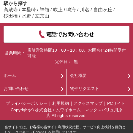
駅から探す
高蔵寺
/
本星崎
/
神領
/
吹上
/
鳴海
/
川名
/
自由ヶ丘
/
砂田橋
/
水野
/
左京山
電話でお問い合わせ
店舗営業時間10：00～18：00、お問合せ24時間受付
営業時間：
可能
定休日：
無
ホーム
会社概要
お問い合わせ
物件リクエスト
プライバシーポリシー
利用規約
アクセスマップ
PCサイト
Copyright(c) 株式会社エムワイホーム マックスバリュ川原
店 All rights reserved.
当サイトでは、お客様の当サイト利用状況把握、サービス向上検討を目的と
して、クッキー（Cookie）を使用しています。