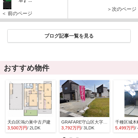
単】...
＞次のページ
＜ 前のページ
ブログ記事一覧を見る
おすすめ物件
天白区鴻の巣中古戸建
GRAFARE守山区大字上志段味6期4棟【仲介手数料無料 上志段味東小 志段味中】
千種区城木
3,500万円
/ 2LDK
3,792万円
/ 3LDK
5,499万円
/