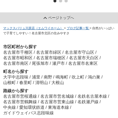
ページトップへ
マックスバリュ川原店（エムワイホーム）
>
ブログ記事一覧
>
自然がいっぱい
で子育てしやすい！名古屋市北区の住みやすさ
市区町村から探す
名古屋市千種区
/
名古屋市緑区
/
名古屋市守山区
/
名古屋市昭和区
/
名古屋市瑞穂区
/
名古屋市天白区
/
名古屋市南区
/
尾張旭市
/
瀬戸市
/
名古屋市名東区
町名から探す
大字中志段味
/
浦里
/
南野
/
鳴海町
/
吹上町
/
鴻の巣
/
山根町
/
春里町
/
清明山
/
大根山
路線から探す
名古屋市営桜通線
/
名古屋市営名城線
/
名鉄名古屋本線
/
名古屋市営鶴舞線
/
名古屋市営東山線
/
名鉄瀬戸線
/
中央線
/
愛知環状鉄道
/
東海道本線
/
ガイドウェイバス志段味線