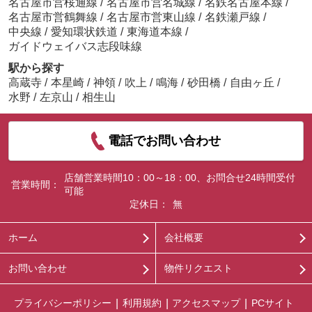
名古屋市営桜通線
/
名古屋市営名城線
/
名鉄名古屋本線
/
名古屋市営鶴舞線
/
名古屋市営東山線
/
名鉄瀬戸線
/
中央線
/
愛知環状鉄道
/
東海道本線
/
ガイドウェイバス志段味線
駅から探す
高蔵寺
/
本星崎
/
神領
/
吹上
/
鳴海
/
砂田橋
/
自由ヶ丘
/
水野
/
左京山
/
相生山
電話でお問い合わせ
店舗営業時間10：00～18：00、お問合せ24時間受付
営業時間：
可能
定休日：
無
ホーム
会社概要
お問い合わせ
物件リクエスト
プライバシーポリシー
利用規約
アクセスマップ
PCサイト