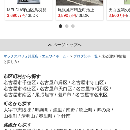
MELDIA守山区鳥羽見全１棟【仲介手数料無料 鳥羽見小】
尾張旭市晴丘町池上全２棟【仲介手数料無料 本地原小 旭中】
天白区鴻の
3,690万円
/ 3LDK
3,590万円
/ 3LDK
3,500万円
/
ページトップへ
マックスバリュ川原店（エムワイホーム）
>
ブログ記事一覧
>
未公開物件情報
と探し方♪
市区町村から探す
名古屋市千種区
/
名古屋市緑区
/
名古屋市守山区
/
名古屋市瑞穂区
/
名古屋市天白区
/
名古屋市昭和区
/
名古屋市南区
/
尾張旭市
/
瀬戸市
/
名古屋市名東区
町名から探す
大字中志段味
/
鳴海町
/
浦里
/
南野
/
吹上町
/
鴻の巣
/
山根町
/
清明山
/
春里町
/
平針南
路線から探す