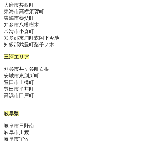
大府市共西町
東海市高横須賀町
東海市養父町
知多市八幡樹木
常滑市小倉町
知多郡東浦町森岡下今池
知多郡武豊町梨子ノ木
三河エリア
刈谷市井ヶ谷町石根
安城市東別所町
豊田市土橋町
豊田市平井町
高浜市田戸町
岐阜県
岐阜市日野南
岐阜市川渡
岐阜市宇佐