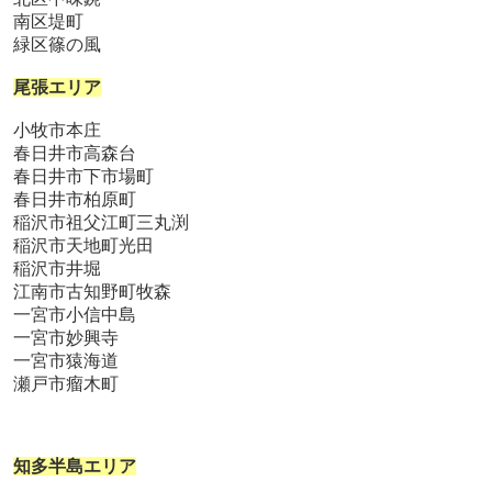
南区堤町
緑区篠の風
尾張エリア
小牧市本庄
春日井市高森台
春日井市下市場町
春日井市柏原町
稲沢市祖父江町三丸渕
稲沢市天地町光田
稲沢市井堀
江南市古知野町牧森
一宮市小信中島
一宮市妙興寺
一宮市猿海道
瀬戸市瘤木町
知多半島エリア