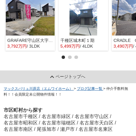
GRAFARE守山区大字上志段味6期4棟【仲介手数料無料 上志段味東小 志段味中】
千種区城木町１期
3,792万円
/ 3LDK
5,499万円
/ 4LDK
3,490万円
/
ページトップへ
マックスバリュ川原店（エムワイホーム）
>
ブログ記事一覧
>
仲介手数料無
料！！会員限定未公開物件情報！！
市区町村から探す
名古屋市千種区
/
名古屋市緑区
/
名古屋市守山区
/
名古屋市昭和区
/
名古屋市瑞穂区
/
名古屋市天白区
/
名古屋市南区
/
尾張旭市
/
瀬戸市
/
名古屋市名東区