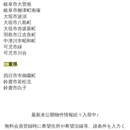
岐阜市大菅南
岐阜市柳津町南塚
大垣市波須
大垣市八島町
大垣市赤坂新町
羽島市江吉良町
中津川市昭和町
可児市緑
可児市川合
三重県
四日市市御園町
鈴鹿市若松北
鈴鹿市白子
最新未公開物件情報続々入荷中♪
無料会員登録時に希望住所や希望沿線等、諸条件を入力く