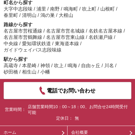
町名から探す
大字中志段味
/
浦里
/
南野
/
鳴海町
/
吹上町
/
山根町
/
春里町
/
清明山
/
鴻の巣
/
大根山
路線から探す
名古屋市営桜通線
/
名古屋市営名城線
/
名鉄名古屋本線
/
名古屋市営鶴舞線
/
名古屋市営東山線
/
名鉄瀬戸線
/
中央線
/
愛知環状鉄道
/
東海道本線
/
ガイドウェイバス志段味線
駅から探す
高蔵寺
/
本星崎
/
神領
/
吹上
/
鳴海
/
自由ヶ丘
/
川名
/
砂田橋
/
相生山
/
小幡
電話でお問い合わせ
店舗営業時間10：00～18：00、お問合せ24時間受付
営業時間：
可能
定休日：
無
ホーム
会社概要